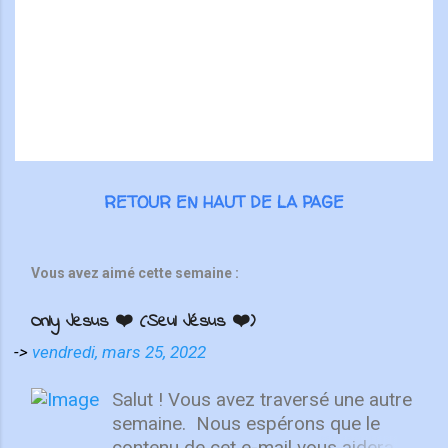
i
r
e
s
RETOUR EN HAUT DE LA PAGE
Vous avez aimé cette semaine :
Only Jesus ❤️ (Seul Jésus ❤️)
->
vendredi, mars 25, 2022
Salut ! Vous avez traversé une autre
semaine. ⁣ Nous espérons que le
contenu de cet e-mail vous aidera à