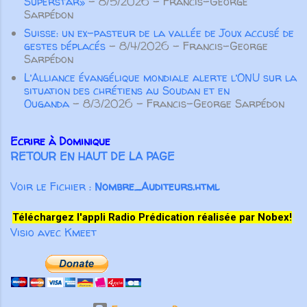
Superstar»
- 8/5/2026
- Francis-George
spirituelle des autres croyants. Pas
Sarpédon
seulement des paroles aimables qui
Suisse: un ex-pasteur de la vallée de Joux accusé de
“font du bien au corps”, m...
gestes déplacés
- 8/4/2026
- Francis-George
Sarpédon
L’Alliance évangélique mondiale alerte l’ONU sur la
situation des chrétiens au Soudan et en
Ouganda
- 8/3/2026
- Francis-George Sarpédon
Ecrire à Dominique
RETOUR EN HAUT DE LA PAGE
Voir le Fichier :
Nombre_Auditeurs.html
Téléchargez l'appli Radio Prédication réalisée par Nobex!
Visio avec Kmeet