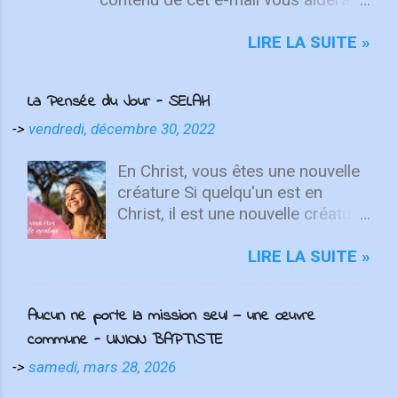
fixer votre regard sur le Christ.
Quelle que soit la semaine que vous
LIRE LA SUITE »
avez eue, aujourd'hui est un
nouveau départ. Ce week-end est
La Pensée du Jour - SELAH
une nouvelle chance de se détendre
et de se reposer en Lui. "Puisque
->
vendredi, décembre 30, 2022
vous êtes ressuscités avec Christ,
attachez vos cœurs aux choses
En Christ, vous êtes une nouvelle
d'en haut, où Christ est assis à la
créature Si quelqu'un est en
droite de Dieu. Ayez l'esprit sur les
Christ, il est une nouvelle créature.
choses d'en haut, non sur les
Les choses anciennes sont
choses terrestres" - Colossiens
passées ; voici, toutes choses
LIRE LA SUITE »
3:1-2 L'équipe d'intégrité ÉCOUTE
sont devenues nouvelles. 2
MAINTENANT Après avoir lancé
Corinthiens 5.17 Que feriez-vous
Aucun ne porte la mission seul — une œuvre
2022 avec un premier single
si vous aviez la possibilité de tout
commune - UNION BAPTISTE
énergique, ICF Worship présente
recommencer ? Quelles erreurs
"Only You" , une toute nouvelle
voudriez-vous corriger ? Quelles
->
samedi, mars 28, 2026
chanson qui fait place à l'adoration
opportunités aimeriez-vous saisir