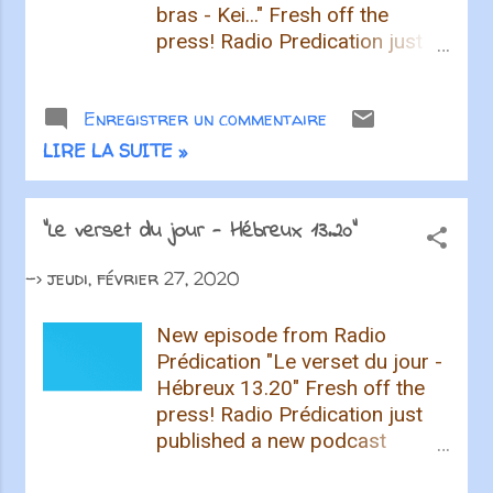
bras - Kei..." Fresh off the
press! Radio Predication just
published a new podcast
episode. Listen to it now
Enregistrer un commentaire
Podcasters love their craft and
love their listeners even more.
LIRE LA SUITE »
Show you care, share this
episode and spread the word!
Recevez les articles de †
"Le verset du jour - Hébreux 13.20"
Radio Prédication † par
->
jeudi, février 27, 2020
courrier électronique
New episode from Radio
Prédication "Le verset du jour -
Hébreux 13.20" Fresh off the
press! Radio Prédication just
published a new podcast
episode. Listen to it now