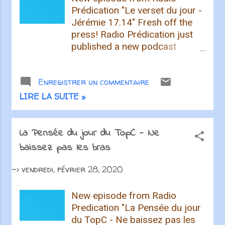
ça serait une bonne chose,
Prédication "Le verset du jour -
merci ! Recevez les articles de
Jérémie 17.14" Fresh off the
† Radio Prédication † par
press! Radio Prédication just
courrier électronique
published a new podcast
episode. Listen to it now
Podcasters love their craft and
Enregistrer un commentaire
love their listeners even more.
Show you care, share this
LIRE LA SUITE »
episode and spread the word!
Recevez les articles de †
Radio Prédication † par
La Pensée du jour du TopC - Ne
courrier électronique
baissez pas les bras
->
vendredi, février 28, 2020
New episode from Radio
Predication "La Pensée du jour
du TopC - Ne baissez pas les