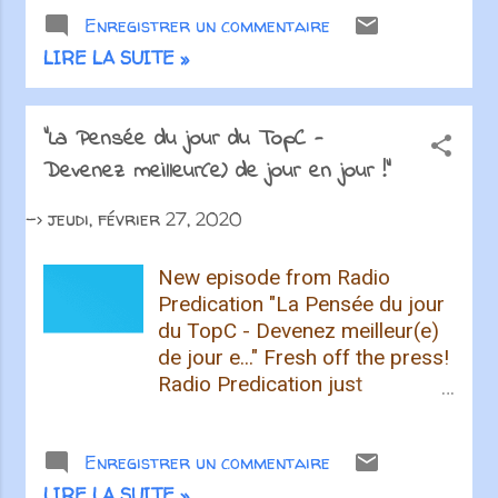
Podcasters love their craft and
Enregistrer un commentaire
love their listeners even more.
Show you care, share this
LIRE LA SUITE »
episode and spread the word!
Recevez les articles de †
Radio Prédication † par
"La Pensée du jour du TopC -
courrier électronique
Devenez meilleur(e) de jour en jour !"
->
jeudi, février 27, 2020
New episode from Radio
Predication "La Pensée du jour
du TopC - Devenez meilleur(e)
de jour e..." Fresh off the press!
Radio Predication just
published a new podcast
episode. Listen to it now
Enregistrer un commentaire
Podcasters love their craft and
love their listeners even more.
LIRE LA SUITE »