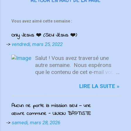
RETOUR EN HAUT DE LA PAGE
Vous avez aimé cette semaine :
Only Jesus ❤️ (Seul Jésus ❤️)
->
vendredi, mars 25, 2022
Salut ! Vous avez traversé une
autre semaine. ⁣ Nous espérons
que le contenu de cet e-mail vous
aidera à fixer votre regard sur le
Christ. Quelle que soit la semaine
LIRE LA SUITE »
que vous avez eue, aujourd'hui est
un nouveau départ. Ce week-end
Aucun ne porte la mission seul — une
est une nouvelle chance de se
œuvre commune - UNION BAPTISTE
détendre et de se reposer en Lui.
"Puisque vous êtes ressuscités
->
samedi, mars 28, 2026
avec Christ, attachez vos cœurs