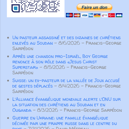
tous les jours de sa vie, afin
toutes les articulations dont il est
d’apprendre à craindre le
pourvu. Ainsi, lorsque chaque
Seigneur, son Dieu, et à observer
partie fonctionne comme elle doit,
toute...
le corps entier grandit et se
construit par l’amour et dans
Un pasteur assassiné et des dizaines de chrétiens
l’amour” ( Ep 4. 15-16 ). Pour Paul
enlevés au Soudan
- 8/6/2026
- Francis-George
l’important n’est pas tant d’éviter
Sarpédon
de parler de manière inconsidérée
Après une chanson pro-Israël, Boy George
ou vaine, ou de colporter des
renonce à son rôle dans «Jesus Christ
Superstar»
- 8/5/2026
- Francis-George
médisances ou des mensonges,
Sarpédon
mais surtout de prononcer des
Suisse: un ex-pasteur de la vallée de Joux accusé
paroles qui participeront à la
de gestes déplacés
- 8/4/2026
- Francis-George
croissance spirituelle des autres
Sarpédon
croyants. Pas seulement des
L’Alliance évangélique mondiale alerte l’ONU sur
paroles aimables qui “font du bien
la situation des chrétiens au Soudan et en
au corps”, m...
Ouganda
- 8/3/2026
- Francis-George Sarpédon
Guerre en Ukraine: une famille évangélique
décimée par une frappe russe dans le centre du
pays
- 7/31/2026
- David Métreau