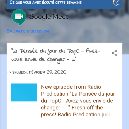
i
Ce que vous avez écouté cette semaine
c
l
Salon de discussion
e
s
"La Pensée du jour du TopC - Avez-
vous envie de changer - ..."
->
samedi, février 29, 2020
New episode from Radio
Predication "La Pensée du jour
du TopC - Avez-vous envie de
changer - ..." Fresh off the
press! Radio Predication just
published a new podcast
episode. Listen to it now