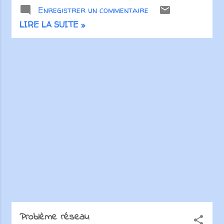
Enregistrer un commentaire
Podcasters love their craft and
love their listeners even more.
LIRE LA SUITE »
Show you care, share this
episode and spread the word!
Recevez les articles de †
Radio Prédication † par
courrier électronique
Problème réseau