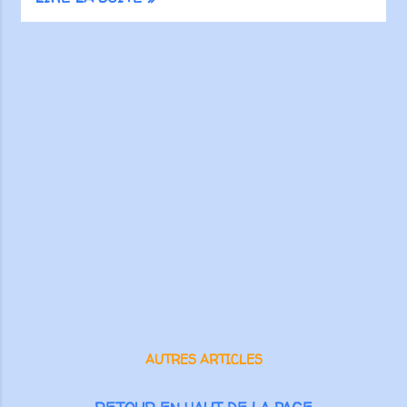
Show you care, share this
episode and spread the word!
Recevez les articles de †
Radio Prédication † par
courrier électronique
AUTRES ARTICLES