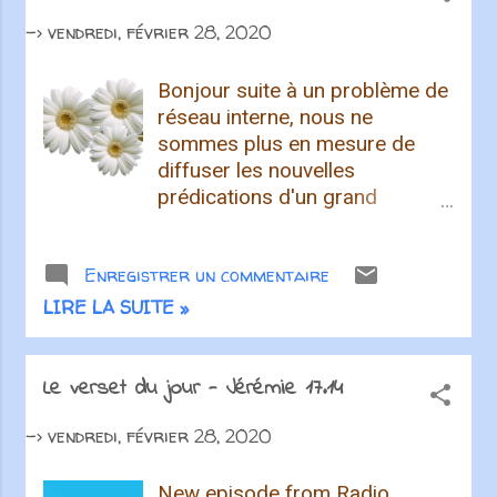
->
vendredi, février 28, 2020
Bonjour suite à un problème de
réseau interne, nous ne
sommes plus en mesure de
diffuser les nouvelles
prédications d'un grand
nombre d'église. Nous
pourrons cependant utiliser les
Enregistrer un commentaire
prédications déjà téléchargées.
Les pensées et les versets du
LIRE LA SUITE »
jour devraient pouvoir être
enregistrées et programmées.
Le Quiz de la semaine n'aura
Le verset du jour - Jérémie 17.14
pas plus lieu à moins qu'une
->
vendredi, février 28, 2020
solution soit trouvée d'ici là. Si
un expert en réseau
Windows peu nous contacter
New episode from Radio