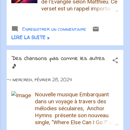
de l'Évangile selon Matthieu. Ce
verset est un rappel important
pour tous les croyants, et il
nous invite à réfléchir sur nos
Enregistrer un commentaire
actions et nos motivations.
Dans ce verset, Jésus dit :
LIRE LA SUITE »
"Gardez-vous de pratiquer
votre justice devant les
hommes, pour en être vus;
Des chansons pas comme les autres
autrement, vous n'aurez point
🎵
de récompense auprès de
votre Père qui est dans les
->
mercredi, février 28, 2024
cieux." Cette parole nous
rappelle l'importance de la
Nouvelle musique Embarquant
sincérité dans nos actions. Il ne
dans un voyage à travers des
s'agit pas seulement de faire le
mélodies séculaires, Anchor
bien, mais aussi de le faire avec
Hymns présente son nouveau
un cœur pur, sans chercher la
single, "Where Else Can I Go ?" un
reconnaissance des autres. En
écho moderne à un vieil hymne. La