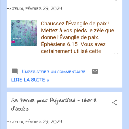
->
jeudi, février 29, 2024
Chaussez l’Évangile de paix !
Mettez à vos pieds le zèle que
donne l’Évangile de paix.
Éphésiens 6.15 Vous avez
certainement utilisé cette
expression familière : “être bien
dans ses baskets”. Cette image
Enregistrer un commentaire
nous parle de l’état d’esprit de
quelqu’un qui se sent bien, qui
LIRE LA SUITE »
se sent à l’aise, qui est... Par
Paul Calzada Audio Vidéo Get
new posts by email: Subscribe
Sa Parole pour Aujourd'hui - Liberté
d’accès
->
jeudi, février 29, 2024