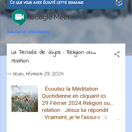
i
Ce que vous avez écouté cette semaine
c
l
Salon de discussion
e
s
La Pensée de Joyce : Religion ou...
relation
->
jeudi, février 29, 2024
Écoutez la Méditation
Quotidienne en cliquant ici
29 Février 2024 Religion ou...
relation Jésus lui répondit
: Vraiment, je te l’assure : à
moins de renaître d’en haut,
personne ne peut voir le