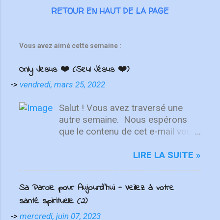
RETOUR EN HAUT DE LA PAGE
régulièrement du temps avec
Dieu. Je faisais de bonnes
choses pour Dieu, mais ces
mêmes choses m'éloignaient
Vous avez aimé cette semaine :
de lui. J'ai fini par me sentir
Only Jesus ❤️ (Seul Jésus ❤️)
frustrée parce qu...
->
vendredi, mars 25, 2022
Salut ! Vous avez traversé une
autre semaine. ⁣ Nous espérons
que le contenu de cet e-mail vous
aidera à fixer votre regard sur le
Christ. Quelle que soit la semaine
LIRE LA SUITE »
que vous avez eue, aujourd'hui est
un nouveau départ. Ce week-end
Sa Parole pour Aujourd'hui - Veillez à votre
est une nouvelle chance de se
santé spirituelle (2)
détendre et de se reposer en Lui.
"Puisque vous êtes ressuscités
->
mercredi, juin 07, 2023