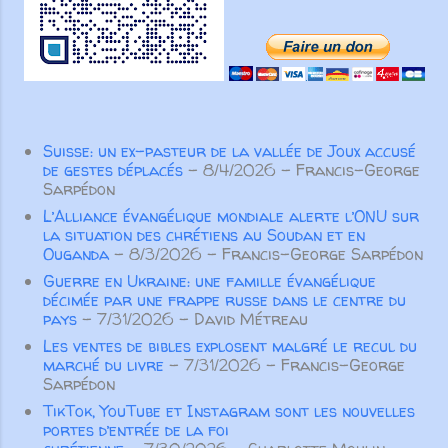
amis des États-Unis. Même nos
forme un tout solide, bien uni par
fondateurs anglophones ont
toutes les articulations dont il est
choisi de servir en français,
pourvu. Ainsi, lorsque chaque
montrant la force
partie fonctionne comme elle doit,
transformatrice du partenariat
le corps entier grandit et se
au service de l’Évangile.
construit par l’amour et dans
Suisse: un ex-pasteur de la vallée de Joux accusé
Aujourd’hui encore, nos
l’amour” ( Ep 4. 15-16 ). Pour Paul
de gestes déplacés
- 8/4/2026
- Francis-George
partenaires
l’important n’est pas tant d’éviter
Sarpédon
demeurent essentiels. Aucune
de parler de manière inconsidérée
L’Alliance évangélique mondiale alerte l’ONU sur
œuvre ...
ou vaine, ou de colporter des
la situation des chrétiens au Soudan et en
Ouganda
- 8/3/2026
- Francis-George Sarpédon
médisances ou des mensonges,
mais surtout de prononcer des
Guerre en Ukraine: une famille évangélique
décimée par une frappe russe dans le centre du
paroles qui participeront à la
pays
- 7/31/2026
- David Métreau
croissance spirituelle des autres
Les ventes de bibles explosent malgré le recul du
croyants. Pas seulement des
marché du livre
- 7/31/2026
- Francis-George
paroles aimables qui “font du bien
Sarpédon
au corps”, m...
TikTok, YouTube et Instagram sont les nouvelles
portes d’entrée de la foi