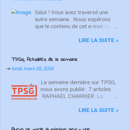
Salut ! Vous avez traversé une
autre semaine. ⁣ Nous espérons
que le contenu de cet e-mail vous
aidera à fixer votre regard sur le
Christ. Quelle que soit la semaine
LIRE LA SUITE »
que vous avez eue, aujourd'hui est
un nouveau départ. Ce week-end
TPSG, Actualités de la semaine
est une nouvelle chance de se
détendre et de se reposer en Lui.
->
lundi, mars 02, 2026
"Puisque vous êtes ressuscités
avec Christ, attachez vos cœurs
La semaine dernière sur TPSG,
aux choses d'en haut, où Christ
nous avons publié : 7 articles
est assis à la droite de Dieu. Ayez
RAPHAËL CHARRIER La
l'esprit sur les choses d'en haut,
beauté n’est pas une opinion
non sur les choses terrestres" -
(Beauté ⅓) La beauté est une
LIRE LA SUITE »
Colossiens 3:1-2 L'équipe
réalité objective, enracinée en
d'intégrité ÉCOUTE MAINTENANT
Dieu, unie au vrai et au bon. Elle
Aucun ne porte la mission seul — une