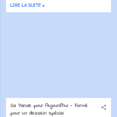
nous sommes confrontés, nous
LIRE LA SUITE »
pouvons trouver force et
protection en Dieu. Ce passage
est source de réconfort pour
beaucoup de personnes à
travers les âges. Il nous
rappelle que Dieu est éternel et
que sa force est inépuisable.
Quelles que soient les tempêtes
de la vie, nous pouvons trouver
refuge en lui. C'est une
invitation à placer notre
confiance en Dieu et à nous
appuyer sur sa force pour
affronter les difficultés. La
promesse de protection et de
force dans ce verset est un
Sa Parole pour Aujourd'hui - Formé
rappel que nous ne sommes
pour un dessein spécial