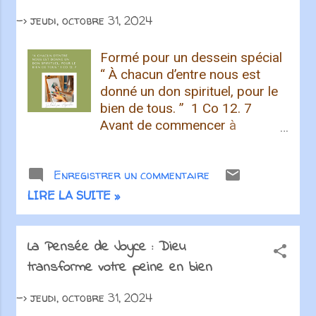
pas seuls dans nos épreuves.
Dieu est présent pour nous
->
jeudi, octobre 31, 2024
soutenir et nous fortifier. Cela
nous encourage à persévérer
Formé pour un dessein spécial
dans la foi, sachant que Dieu
“ À chacun d’entre nous est
est avec nous. Ce verset est
donné un don spirituel, pour le
également une invitation à
bien de tous. ” 1 Co 12. 7
méditer sur la nature de...
Avant de commencer à
dessiner les plans d’un
bâtiment, l’architecte doit
Enregistrer un commentaire
définir le rôle assigné au futur
édifice. Tout dépend de ce rôle.
LIRE LA SUITE »
De même, avant même de vous
créer, Dieu a défini le rôle que
vous seriez appelé à jouer et
La Pensée de Joyce : Dieu
vous a préparé pour que vous
transforme votre peine en bien
puissiez le tenir selon Son
dessein. Il a aussi planifié
->
jeudi, octobre 31, 2024
chaque jour de votre vie en