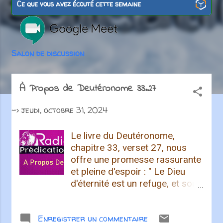
i
Ce que vous avez écouté cette semaine
c
l
Salon de discussion
e
s
À Propos de Deutéronome 33.27
->
jeudi, octobre 31, 2024
Le livre du Deutéronome,
chapitre 33, verset 27, nous
offre une promesse rassurante
et pleine d'espoir : " Le Dieu
d'éternité est un refuge, et sous
ses bras éternels est la force. "
Ce verset nous rappelle que
Enregistrer un commentaire
peu importe les défis auxquels