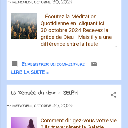
peuvent résoudre vos
->
mercredi, octobre 30, 2024
problèmes et les réponses aux
questions qui vous assaillent en
Écoutez la Méditation
ce moment. C’est aussi l’endroit
Quotidienne en cliquant ici :
de la bénédiction. Quand Moïse
30 octobre 2024 Recevez la
sortit de la présenc...
grâce de Dieu Mais il y a une
différence entre la faute
d’Adam et le don gratuit de Dieu
! En effet, si la faute d’un seul a
Enregistrer un commentaire
eu pour conséquence la mort
de beaucoup, à bien plus forte
LIRE LA SUITE »
raison la grâce de Dieu
accordée gratuitement par un
seul homme, Jésus-Christ, a
La Pensée du Jour - SELAH
surabondé pour beaucoup.
->
mercredi, octobre 30, 2024
Romains 5.15 Bonjour ! La
grâce, c'est la puissance que
Dieu vous donne pour vivre de
Comment dirigez-vous votre vie
la manière dont il vous appelle
? Ils traversèrent la Galatie