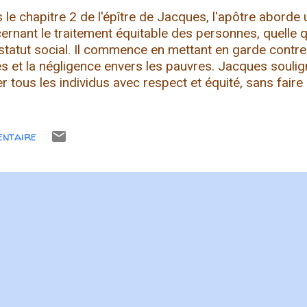
 le chapitre 2 de l'épître de Jacques, l'apôtre aborde 
ernant le traitement équitable des personnes, quelle qu
 statut social. Il commence en mettant en garde contre l
es et la négligence envers les pauvres. Jacques soulig
ter tous les individus avec respect et équité, sans faire
ale. Il met en garde contre le favoritisme envers les ri
 l'encontre des principes de l'amour et de la justice. 
ants à agir selon la loi royale, celle de l'amour envers 
entaire
un avec compassion et respect. Il souligne que le simp
ur envers les riches tout en méprisant les pauvres est 
. Jacques met en garde contre le fait de juger les pe
apparence extérieure ou de leur statut social. Il souli...