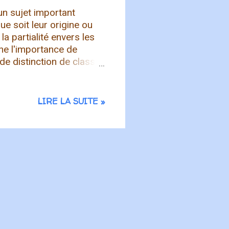
un sujet important
e soit leur origine ou
a partialité envers les
ne l'importance de
 de distinction de classe
ches, soulignant que cela
L'apôtre encourage les
son prochain, et à traiter
LIRE LA SUITE »
le fait de montrer de la
contraire à la volonté de
rsonnes sur la base de