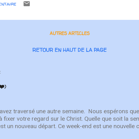
entaire
umaine, nous sommes fréquemment faibles et incapab
it Saint intervient pour combler ce manque. Incapacité
ne l'idée que parfois, nous ne savons pas ce qui est v
rimer nos besoins ou nos désirs devant Dieu. L'inter
AUTRES ARTICLES
RETOUR EN HAUT DE LA PAGE
:
❤️)
 avez traversé une autre semaine. ⁣ Nous espérons que
à fixer votre regard sur le Christ. Quelle que soit la 
est un nouveau départ. Ce week-end est une nouvelle 
r en Lui. "Puisque vous êtes ressuscités avec Christ