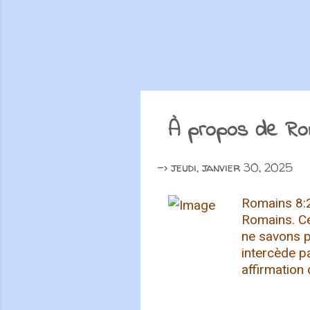
À propos de Ro
->
jeudi, janvier 30, 2025
Romains 8:2
Romains. Ce 
ne savons p
intercède p
affirmation 
les moments 
quelques po