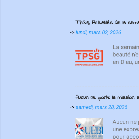
choses d'en h
haut, non su
MAINTENANT 
TPSG, Actualités de la sem
présente "On
contemplatio
->
lundi, mars 02, 2026
We Love", I
un cri du cœ
La semain
beauté n’e
en Dieu, u
décisive p
chrétienn
Colossiens
aider cha
Aucun ne porte la missio
article si
Colossien
->
samedi, mars 28, 2026
missionna
missionnai
Aucun ne p
esclave en
une expre
pour accom