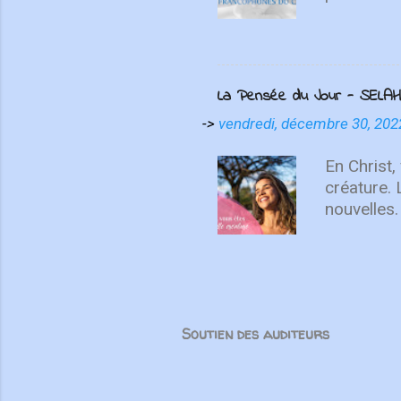
témoignen
différente
disciples 
distance, 
La Pensée du Jour - SELAH
l’histoire
suisses on
->
vendredi, décembre 30, 202
Unis. Mêm
force tran
En Christ,
partenair
créature.
nouvelles.
recommenc
vous sais
Soutien des auditeurs