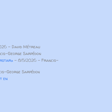
026
- David Métreau
cis-George Sarpédon
erstar»
- 8/5/2026
- Francis-
is-George Sarpédon
t en