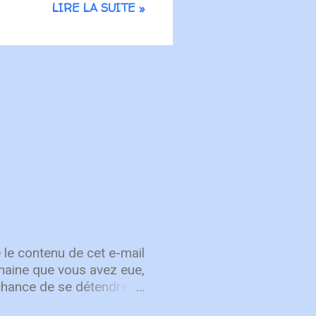
LIRE LA SUITE »
les de prier comme il se
 à prier correctement :
raiment nécessaire ou
cession de...
 le contenu de cet e-mail
semaine que vous avez eue,
chance de se détendre et
, attachez vos cœurs aux