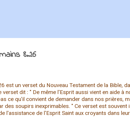
mains 8.26
6 est un verset du Nouveau Testament de la Bible, dan
verset dit : " De même l'Esprit aussi vient en aide à n
as ce qu'il convient de demander dans nos prières, ma
ar des soupirs inexprimables. " Ce verset est souvent
de l'assistance de l'Esprit Saint aux croyants dans leu
où ils se sentent impuissants ou incertains sur la man
ints d'analyse : Aide dans la faiblesse : Paul reconnaî