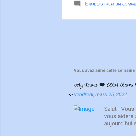
Enregistrer un comm
condition h
doit. L'Espr
Cela soulig
comment exp
Vous avez aimé cette semaine 
Only Jesus ❤️ (Seul Jésus 
->
vendredi, mars 25, 2022
Salut ! Vous
vous aidera 
aujourd'hui 
de se repose