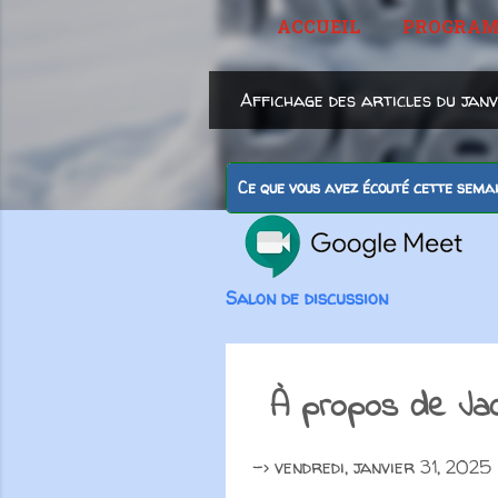
ACCUEIL
PROGRA
A
Affichage des articles du jan
r
t
Ce que vous avez écouté cette sema
i
c
l
Salon de discussion
e
s
À propos de Jac
->
vendredi, janvier 31, 2025