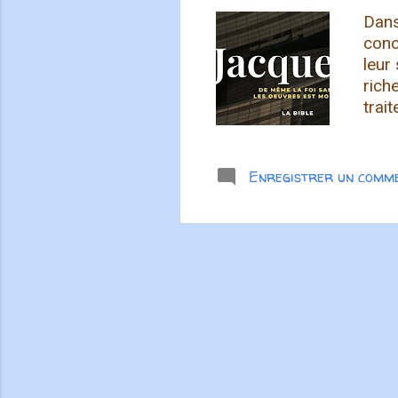
Dans
conc
leur
rich
trai
soci
va à
croy
Enregistrer un comm
chac
fave
Dieu
leur 