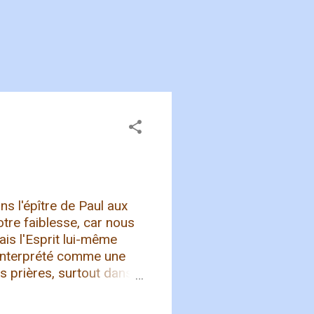
s l'épître de Paul aux
otre faiblesse, car nous
is l'Esprit lui-même
 interprété comme une
rs prières, surtout dans
ière de prier. Voici
t que dans notre