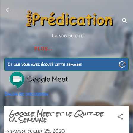
Accéder au contenu principal
La voix du ciel !
PLUS…
Ce que vous avez écouté cette semaine
Salon de discussion
Google Meet et le Quiz de
la Semaine
->
samedi, juillet 25, 2020