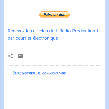
Recevez les articles de † Radio Prédication †
par courrier électronique
Enregistrer un commentaire
C
o
m
m
e
n