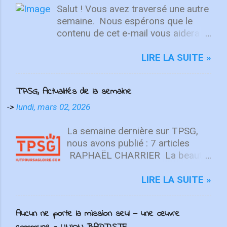
Salut ! Vous avez traversé une autre
semaine. ⁣ Nous espérons que le
contenu de cet e-mail vous aidera à
fixer votre regard sur le Christ.
Quelle que soit la semaine que vous
LIRE LA SUITE »
avez eue, aujourd'hui est un
nouveau départ. Ce week-end est
TPSG, Actualités de la semaine
une nouvelle chance de se détendre
et de se reposer en Lui. "Puisque
->
lundi, mars 02, 2026
vous êtes ressuscités avec Christ,
attachez vos cœurs aux choses
La semaine dernière sur TPSG,
d'en haut, où Christ est assis à la
nous avons publié : 7 articles
droite de Dieu. Ayez l'esprit sur les
RAPHAËL CHARRIER La beauté
choses d'en haut, non sur les
n’est pas une opinion (Beauté ⅓)
choses terrestres" - Colossiens
La beauté est une réalité
LIRE LA SUITE »
3:1-2 L'équipe d'intégrité ÉCOUTE
objective, enracinée en Dieu, unie
MAINTENANT Après avoir lancé
au vrai et au bon. Elle se révèle de
Aucun ne porte la mission seul — une œuvre
2022 avec un premier single
manière suprême en Christ, et est