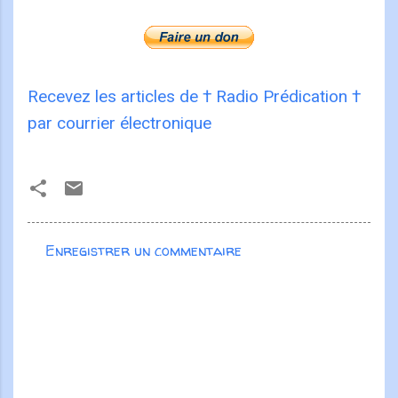
Recevez les articles de † Radio Prédication †
par courrier électronique
Enregistrer un commentaire
C
o
m
m
e
n