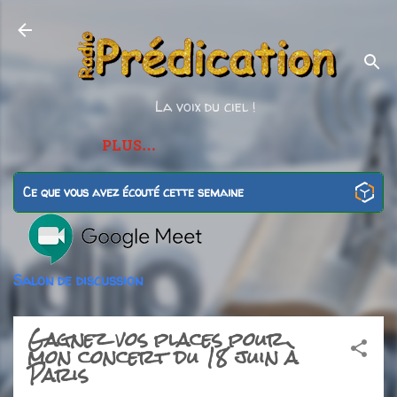
Accéder au contenu principal
La voix du ciel !
PLUS…
Ce que vous avez écouté cette semaine
Salon de discussion
Gagnez vos places pour
mon concert du 18 juin à
Paris