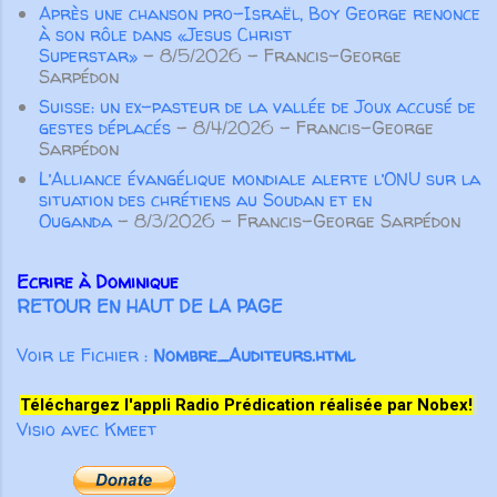
prononcer des paroles qui
Après une chanson pro-Israël, Boy George renonce
à son rôle dans «Jesus Christ
participeront à la croissance
Superstar»
- 8/5/2026
- Francis-George
spirituelle des autres croyants. Pas
Sarpédon
seulement des paroles aimables qui
Suisse: un ex-pasteur de la vallée de Joux accusé de
“font du bien au corps”, m...
gestes déplacés
- 8/4/2026
- Francis-George
Sarpédon
L’Alliance évangélique mondiale alerte l’ONU sur la
situation des chrétiens au Soudan et en
Ouganda
- 8/3/2026
- Francis-George Sarpédon
Ecrire à Dominique
RETOUR EN HAUT DE LA PAGE
Voir le Fichier :
Nombre_Auditeurs.html
Téléchargez l'appli Radio Prédication réalisée par Nobex!
Visio avec Kmeet