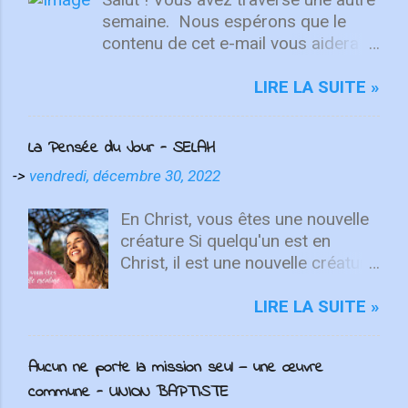
semaine. ⁣ Nous espérons que le
contenu de cet e-mail vous aidera à
fixer votre regard sur le Christ.
Quelle que soit la semaine que vous
LIRE LA SUITE »
avez eue, aujourd'hui est un
nouveau départ. Ce week-end est
La Pensée du Jour - SELAH
une nouvelle chance de se détendre
et de se reposer en Lui. "Puisque
->
vendredi, décembre 30, 2022
vous êtes ressuscités avec Christ,
attachez vos cœurs aux choses
En Christ, vous êtes une nouvelle
d'en haut, où Christ est assis à la
créature Si quelqu'un est en
droite de Dieu. Ayez l'esprit sur les
Christ, il est une nouvelle créature.
choses d'en haut, non sur les
Les choses anciennes sont
choses terrestres" - Colossiens
passées ; voici, toutes choses
LIRE LA SUITE »
3:1-2 L'équipe d'intégrité ÉCOUTE
sont devenues nouvelles. 2
MAINTENANT Après avoir lancé
Corinthiens 5.17 Que feriez-vous
Aucun ne porte la mission seul — une œuvre
2022 avec un premier single
si vous aviez la possibilité de tout
commune - UNION BAPTISTE
énergique, ICF Worship présente
recommencer ? Quelles erreurs