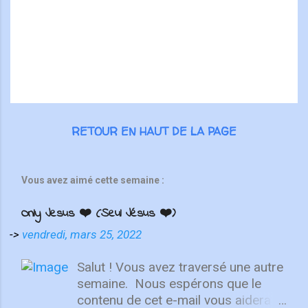
i
r
e
s
RETOUR EN HAUT DE LA PAGE
Vous avez aimé cette semaine :
Only Jesus ❤️ (Seul Jésus ❤️)
->
vendredi, mars 25, 2022
Salut ! Vous avez traversé une autre
semaine. ⁣ Nous espérons que le
contenu de cet e-mail vous aidera à