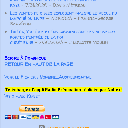
participeront à la croissance
pays
- 7/31/2026
- David Métreau
spirituelle des autres croyants. Pas
Les ventes de bibles explosent malgré le recul du
seulement des paroles aimables qui
marché du livre
- 7/31/2026
- Francis-George
“font du bien au corps”, m...
Sarpédon
TikTok, YouTube et Instagram sont les nouvelles
portes d’entrée de la foi
chrétienne
- 7/30/2026
- Charlotte Moulin
Ecrire à Dominique
RETOUR EN HAUT DE LA PAGE
Voir le Fichier :
Nombre_Auditeurs.html
Téléchargez l'appli Radio Prédication réalisée par Nobex!
Visio avec Kmeet