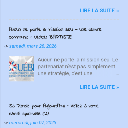
fixer votre regard sur le Christ.
Quelle que soit la semaine que vous
LIRE LA SUITE »
avez eue, aujourd'hui est un
nouveau départ. Ce week-end est
Aucun ne porte la mission seul — une œuvre
une nouvelle chance de se détendre
commune - UNION BAPTISTE
et de se reposer en Lui. "Puisque
vous êtes ressuscités avec Christ,
->
samedi, mars 28, 2026
attachez vos cœurs aux choses
d'en haut, où Christ est assis à la
Aucun ne porte la mission seul Le
droite de Dieu. Ayez l'esprit sur les
partenariat n’est pas simplement
choses d'en haut, non sur les
une stratégie, c’est une
choses terrestres" - Colossiens
expression du Royaume. Dieu unit
3:1-2 L'équipe d'intégrité ÉCOUTE
des personnes aux dons et
LIRE LA SUITE »
MAINTENANT Après avoir lancé
vocations diverses pour
2022 avec un premier single
accomplir, ensemble, ce qu’aucun
Sa Parole pour Aujourd'hui - Veillez à votre
énergique, ICF Worship présente
ne pourrait faire seul. Les
"Only You" , une toute nouvelle
santé spirituelle (2)
Écritures en témoignent à
chanson qui fait place à l'adoration
plusieurs reprises. Dans Zacharie
->
mercredi, juin 07, 2023
et à la contemplation. Le deuxième