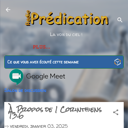
Accéder au contenu principal
La voix du ciel !
PLUS…
Ce que vous avez écouté cette semaine
Salon de discussion
À Propos de 1 Corinthiens
13.6
->
vendredi, janvier 03, 2025