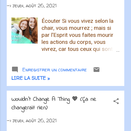
->
jeudi, août 26, 2021
Écouter Si vous vivez selon la
chair, vous mourrez ; mais si
par l’Esprit vous faites mourir
les actions du corps, vous
vivrez, car tous ceux qui sont
conduits par l’Esprit de Dieu
sont fils de Dieu. Romains 8.13-
Enregistrer un commentaire
14 Get new posts by email:
Subscribe
LIRE LA SUITE »
Wouldn't Change A Thing 💖 (Ça ne
changerait rien)
->
jeudi, août 26, 2021