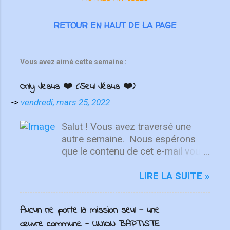
RETOUR EN HAUT DE LA PAGE
Vous avez aimé cette semaine :
Only Jesus ❤️ (Seul Jésus ❤️)
->
vendredi, mars 25, 2022
Salut ! Vous avez traversé une
autre semaine. ⁣ Nous espérons
que le contenu de cet e-mail vous
aidera à fixer votre regard sur le
Christ. Quelle que soit la semaine
LIRE LA SUITE »
que vous avez eue, aujourd'hui est
un nouveau départ. Ce week-end
Aucun ne porte la mission seul — une
est une nouvelle chance de se
œuvre commune - UNION BAPTISTE
détendre et de se reposer en Lui.