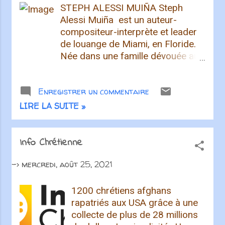
STEPH ALESSI MUIÑA Steph
Alessi Muiña est un auteur-
compositeur-interprète et leader
de louange de Miami, en Floride.
Née dans une famille dévouée au
service du Christ dans leur
communauté, elle est maintenant
Enregistrer un commentaire
directrice du culte à l' église
Metro Life . Steph est un phare
LIRE LA SUITE »
de musique unificatrice et pleine
de foi imprégnée de sainteté pour
l'Église d'aujourd'hui. Après son
Info Chrétienne
premier EP 'Still Waters' en 2017
->
mercredi, août 25, 2021
et plusieurs projets avec Metro
Life Worship, l'auteur-
compositeur-interprète est
1200 chrétiens afghans
maintenant plus que jamais prête
rapatriés aux USA grâce à une
à partager son histoire à travers
collecte de plus de 28 millions
ses chansons ! Elle sort un