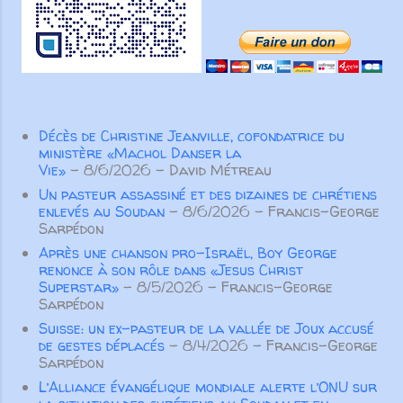
forme un tout solide, bien uni par
toutes les articulations dont il est
pourvu. Ainsi, lorsque chaque
partie fonctionne comme elle doit,
le corps entier grandit et se
construit par l’amour et dans
Décès de Christine Jeanville, cofondatrice du
l’amour” ( Ep 4. 15-16 ). Pour Paul
ministère «Machol Danser la
l’important n’est pas tant d’éviter
Vie»
- 8/6/2026
- David Métreau
de parler de manière inconsidérée
Un pasteur assassiné et des dizaines de chrétiens
ou vaine, ou de colporter des
enlevés au Soudan
- 8/6/2026
- Francis-George
Sarpédon
médisances ou des mensonges,
mais surtout de prononcer des
Après une chanson pro-Israël, Boy George
renonce à son rôle dans «Jesus Christ
paroles qui participeront à la
Superstar»
- 8/5/2026
- Francis-George
croissance spirituelle des autres
Sarpédon
croyants. Pas seulement des
Suisse: un ex-pasteur de la vallée de Joux accusé
paroles aimables qui “font du bien
de gestes déplacés
- 8/4/2026
- Francis-George
au corps”, m...
Sarpédon
L’Alliance évangélique mondiale alerte l’ONU sur