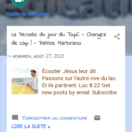
i
c
Salon de discussion
l
e
La Pensée du jour du TopC - Changez
s
de cap ! - Patrice Martorano
->
vendredi, août 27, 2021
Écouter Jésus leur dit :
Passons sur l’autre rive du lac.
Et ils partirent. Luc 8.22 Get
new posts by email: Subscribe
Enregistrer un commentaire
LIRE LA SUITE »