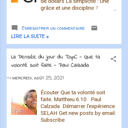
de dollars La simplicité : Une
nouveau single vendredi,
grâce et une discipline ?
"Wouldn't Change A Thing"
Kidnapping au lycée Béthel au
, préparant le terrain pour son EP
Nigeria : 15 enfants libérés
à venir début 2022. S teph
Enregistrer un commentaire
après le versement d’une
décrit le single comme "un
rançon ONU : Michelle Bachelet
LIRE LA SUITE »
parapluie parfait pour le projet",
dénonce « la violence et la
se concentrant sur le thème de la
répression » contre les
sortie d'une dure saison chantant
minorités religieuses en
La Pensée du jour du TopC - Que ta
la fidélité de Dieu. L'année écoulée
Afghanistan Réfugiés afghans :
volonté soit faite - Paul Calzada
a été une période de nouvelle
une nécessaire mise au point
clarté et d'espoir pour l...
sur le droit d’asile en France
->
mercredi, août 25, 2021
Get new posts by email:
Subscribe
Écouter Que ta volonté soit
faite. Matthieu 6.10 Paul
Calzada Démarrer l'expérience
SELAH Get new posts by email:
Subscribe