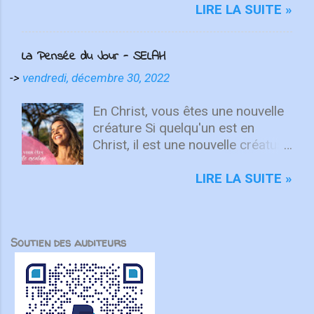
nouvelle chanson comme "une
Colossiens, je souhaitais publier
des personnes aux dons et
LIRE LA SUITE »
chanson de repentance et un cri du
un article qui vise à aider chaque
vocations diverses pour
cœur qui nous ramène à notre
chrétien dans sa compréhension
accomplir, ensemble, ce qu’aucun
La Pensée du Jour - SELAH
Sauveur...
de ce livre. Vous trouverez dans
ne pourrait faire seul. Les
cet article six éléments qui
Écritures en témoignent à
->
vendredi, décembre 30, 2022
peuvent vous accompagner alors
plusieurs reprises. Dans Zacharie
que vous lisez et étudiez
6:15, des hommes et des
En Christ, vous êtes une nouvelle
Colossiens. Lire l'article ANGIE
femmes de différentes régions
créature Si quelqu'un est en
VELASQUEZ THORNTON
se rassemblent pour servir le
Christ, il est une nouvelle créature.
Découvrez Maria Fearing,
peuple de Dieu. Dans Actes 21,
Les choses anciennes sont
missionnaire afro-américaine au
des disciples viennent de
passées ; voici, toutes choses
LIRE LA SUITE »
Congo Quel genre de femme
Jérusalem pour le soutenir et
sont devenues nouvelles. 2
envisagerait de devenir
participer à la mission. Même à
Corinthiens 5.17 Que feriez-vous
missionnaire au Congo à l’âge de
distance, chacun est appelé à y
si vous aviez la possibilité de tout
cinquante-six ans ? Maria
Soutien des auditeurs
prendre part. Cette culture du
recommencer ? Quelles erreurs
Fearing, bien sûr! Née esclave en
partenariat marque aussi l’histoire
voudriez-vous corriger ? Quelles
Alabama en 1838 [...] sa p...
de l’Union. Dès 1840, Henriette
opportunités aimeriez-vous saisir
Feller, Louis Roussy et les
à... Par John Roos Audio Vidéo
missionnaires suisses ont tissé
Get new posts by email: