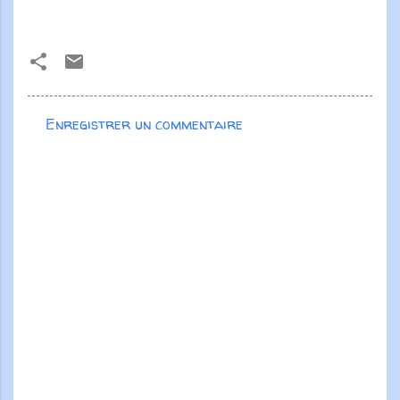
Enregistrer un commentaire
C
o
m
m
e
n
t
a
i
r
e