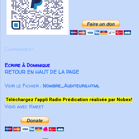
des liens au-delà des frontières,
Subscribe
soutenus par des amis des États-
Unis. Même nos fondateurs
anglophones ont choisi de servir
en français, montrant la force
transformatrice du partenariat au
Chargement...
service de l’Évangile. Aujourd’hui
encore, nos partenaires
Ecrire à Dominique
demeurent essentiels. Aucune
RETOUR EN HAUT DE LA PAGE
œuvre ...
Voir le Fichier :
Nombre_Auditeurs.html
Téléchargez l'appli Radio Prédication réalisée par Nobex!
Visio avec Kmeet