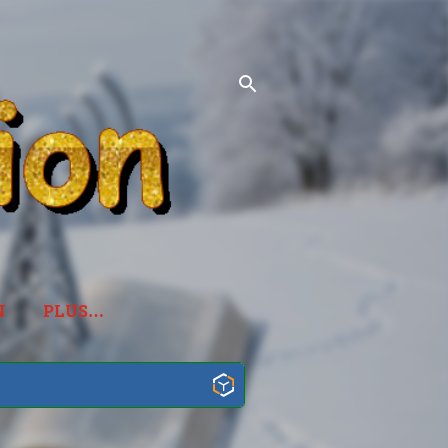
N
PLUS…