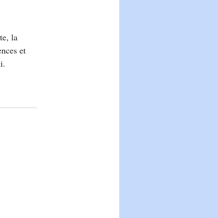
te, la
ences et
i.