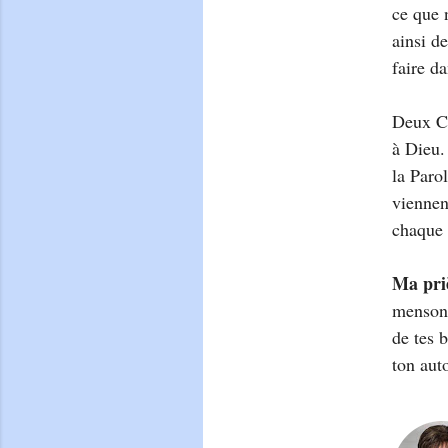
ce que 
ainsi d
faire da
Deux Co
à Dieu.
la Paro
viennen
chaque 
Ma pri
mensong
de tes 
ton aut