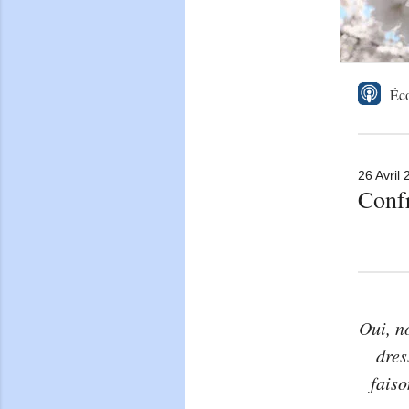
Éco
26 Avril
Confr
Oui, n
dres
faiso