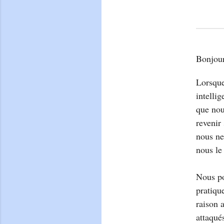
Bonjour
Lorsque
intelli
que nou
revenir
nous ne
nous le
Nous po
pratiqu
raison 
attaqué