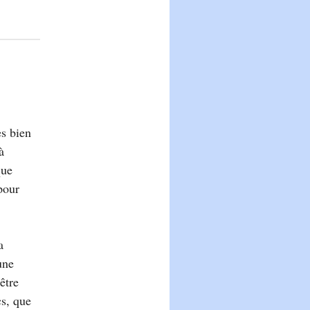
ès bien
à
que
pour
a
une
être
cs, que