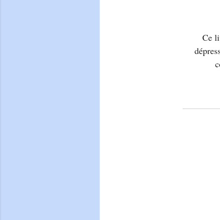
Ce li
dépres
c