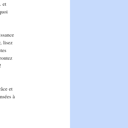
. et
quoi
issance
, lisez
utes
rontez
!
râce et
ensées à