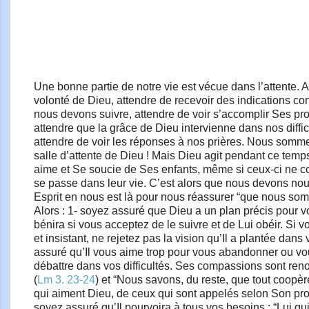
Une bonne partie de notre vie est vécue dans l’attente. A
volonté de Dieu, attendre de recevoir des indications c
nous devons suivre, attendre de voir s’accomplir Ses pr
attendre que la grâce de Dieu intervienne dans nos diffic
attendre de voir les réponses à nos prières. Nous somm
salle d’attente de Dieu ! Mais Dieu agit pendant ce te
aime et Se soucie de Ses enfants, même si ceux-ci ne 
se passe dans leur vie. C’est alors que nous devons no
Esprit en nous est là pour nous réassurer “que nous so
Alors : 1- soyez assuré que Dieu a un plan précis pour vot
bénira si vous acceptez de le suivre et de Lui obéir. Si v
et insistant, ne rejetez pas la vision qu’Il a plantée dans 
assuré qu’Il vous aime trop pour vous abandonner ou vo
débattre dans vos difficultés. Ses compassions sont re
(
Lm 3. 23-24
) et “Nous savons, du reste, que tout coopèr
qui aiment Dieu, de ceux qui sont appelés selon Son proj
soyez assuré qu’Il pourvoira à tous vos besoins : “Lui q