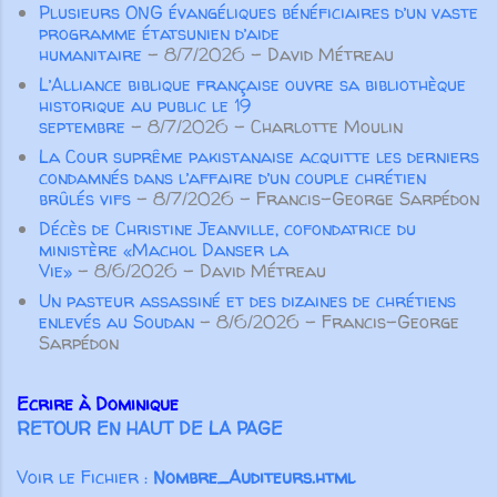
Plusieurs ONG évangéliques bénéficiaires d’un vaste
cinquante-six ans ? Maria
programme étatsunien d’aide
Fearing, bien sûr! Née esclave en
humanitaire
- 8/7/2026
- David Métreau
Alabama en 1838 [...] sa p...
L’Alliance biblique française ouvre sa bibliothèque
historique au public le 19
septembre
- 8/7/2026
- Charlotte Moulin
La Cour suprême pakistanaise acquitte les derniers
condamnés dans l’affaire d’un couple chrétien
brûlés vifs
- 8/7/2026
- Francis-George Sarpédon
Décès de Christine Jeanville, cofondatrice du
ministère «Machol Danser la
Vie»
- 8/6/2026
- David Métreau
Un pasteur assassiné et des dizaines de chrétiens
enlevés au Soudan
- 8/6/2026
- Francis-George
Sarpédon
Ecrire à Dominique
RETOUR EN HAUT DE LA PAGE
Voir le Fichier :
Nombre_Auditeurs.html