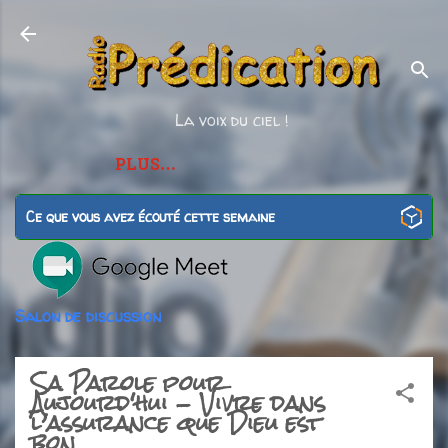
Accéder au contenu principal
La voix du ciel !
PLUS…
Ce que vous avez écouté cette semaine
Salon de discussion
Sa Parole pour
Aujourd'hui - Vivre dans
l’assurance que Dieu est
bon