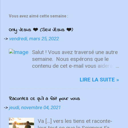
Vous avez aimé cette semaine :
Only Jesus ❤️ (Seul Jésus ❤️)
->
vendredi, mars 25, 2022
Salut ! Vous avez traversé une autre
semaine. ⁣ Nous espérons que le
contenu de cet e-mail vous aidera à
fixer votre regard sur le Christ.
Quelle que soit la semaine que vous
LIRE LA SUITE »
avez eue, aujourd'hui est un
nouveau départ. Ce week-end est
Racontez ce qu’il a fait pour vous
une nouvelle chance de se détendre
et de se reposer en Lui. "Puisque
->
jeudi, novembre 04, 2021
vous êtes ressuscités avec Christ,
attachez vos cœurs aux choses
Va […] vers les tiens et raconte-
d'en haut, où Christ est assis à la
leur tout ce que le Seigneur t’a