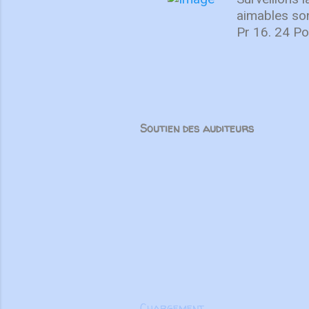
aimables son
Pr 16. 24 Pou
sont-elles c
nous grandiro
forme un tout
chaque parti
l’amour et da
Soutien des auditeurs
parler de ma
mensonges, m
spirituelle 
corps”, m...
Chargement...