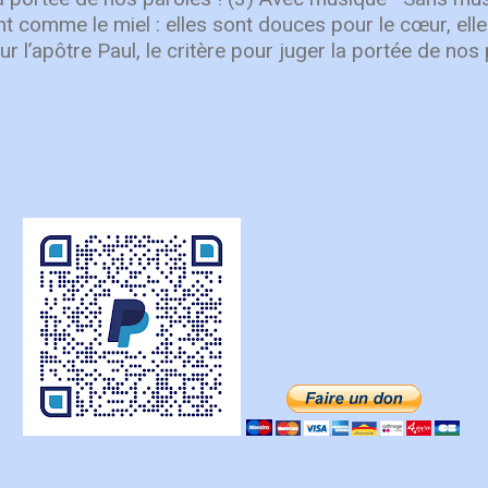
t comme le miel : elles sont douces pour le cœur, ell
r l’apôtre Paul, le critère pour juger la portée de nos 
apables d’encourager les autres ? Il écrit : “En proclam
ns en tout vers celui qui est la tête, le Christ. C’est g
 solide, bien uni par toutes les articulations dont il es
e fonctionne comme elle doit, le corps entier grandit e
ns l’amour” ( Ep 4. 15-16 ). Pour Paul l’important n’est
nière inconsidérée ou vaine, ou de colporter des mé
ais surtout de prononcer des paroles qui participero
des autres croyants. Pas seulement des paroles aimable