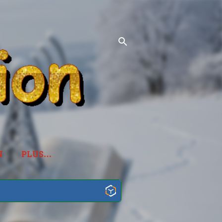
N
PLUS…