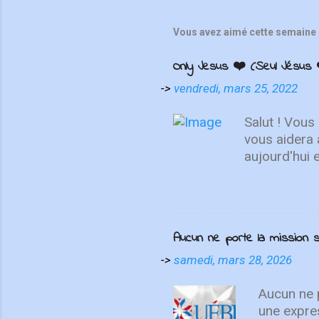
Vous avez aimé cette semaine 
Only Jesus ❤️ (Seul Jésus 
->
vendredi, mars 25, 2022
Salut ! Vous
vous aidera 
aujourd'hui 
de se repose
choses d'en h
haut, non su
MAINTENANT 
Aucun ne porte la missio
présente "On
contemplatio
->
samedi, mars 28, 2026
We Love", I
un cri du cœ
Aucun ne p
une expre