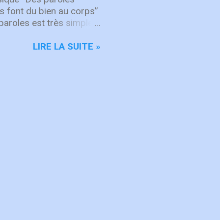
es font du bien au corps”
paroles est très simple :
ant la vérité avec amour,
râce à Lui que le corps
LIRE LA SUITE »
t pourvu. Ainsi, lorsque
t se construit par
 pas tant d’éviter de
disances ou des
nt à la croissance
s qui “font du bien au