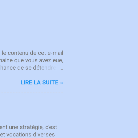
 le contenu de cet e-mail
semaine que vous avez eue,
chance de se détendre et
, attachez vos cœurs aux
rit sur les choses d'en
LIRE LA SUITE »
d'intégrité ÉCOUTE
rgique, ICF Worship
'adoration et à la
mps "Here's To The One
hanson de repentance et
nt une stratégie, c’est
et vocations diverses