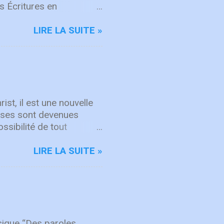
s Écritures en
mmes et des femmes de
eu. Dans Actes 21, des
LIRE LA SUITE »
 la mission. Même à
partenariat marque aussi
 les missionnaires
r des amis des États-
français, montrant la
jourd’hui encore, nos
ist, il est une nouvelle
hoses sont devenues
ssibilité de tout
s opportunités aimeriez-
mail: Subscribe
LIRE LA SUITE »
sique “Des paroles