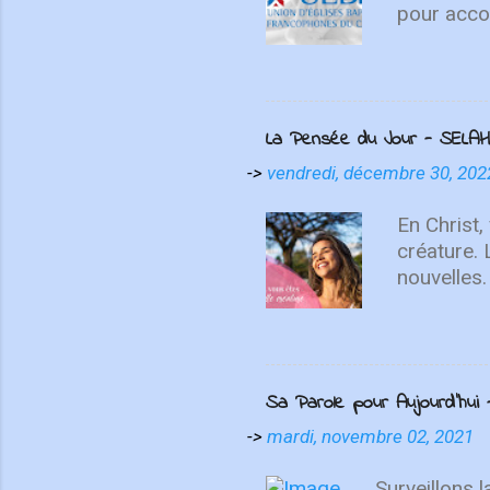
pour accom
témoignen
différente
disciples 
distance, 
La Pensée du Jour - SELAH
l’histoire
suisses on
->
vendredi, décembre 30, 202
Unis. Mêm
force tran
En Christ,
partenair
créature.
nouvelles.
recommenc
vous sais
Sa Parole pour Aujourd'hui -
->
mardi, novembre 02, 2021
Surveillons 