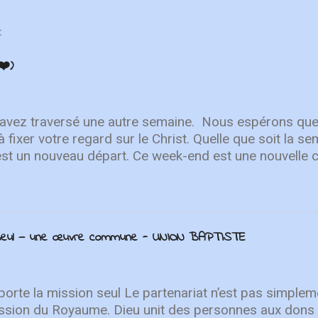
:
❤️)
 avez traversé une autre semaine. ⁣ Nous espérons que
à fixer votre regard sur le Christ. Quelle que soit la 
est un nouveau départ. Ce week-end est une nouvelle 
r en Lui. "Puisque vous êtes ressuscités avec Christ
aut, où Christ est assis à la droite de Dieu. Ayez l'esp
r les choses terrestres" - Colossiens 3:1-2 L'équipe 
Après avoir lancé 2022 avec un premier single éne
n seul — une œuvre commune - UNION BAPTISTE
ly You" , une toute nouvelle chanson qui fait place à l
n. Le deuxième single de leur prochain EP de printe
CF Worship décrit la nouvelle chanson comme "une c
ur qui nous ramène à notre Sauveur...
orte la mission seul Le partenariat n’est pas simpleme
ssion du Royaume. Dieu unit des personnes aux dons 