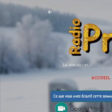
La voix du ciel !
ACCUEIL
Ce que vous avez écouté cette sema