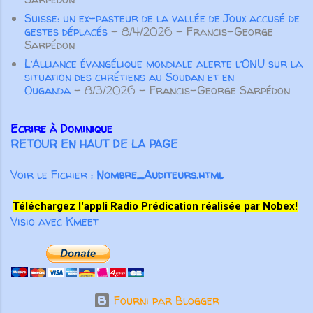
détails du fonctionnement du
Suisse: un ex-pasteur de la vallée de Joux accusé de
cerveau est quasi nulle !”
gestes déplacés
- 8/4/2026
- Francis-George
Considérons maintenant la
Sarpédon
merveille la plus étonnante du
L’Alliance évangélique mondiale alerte l’ONU sur la
corps humain : l...
situation des chrétiens au Soudan et en
Ouganda
- 8/3/2026
- Francis-George Sarpédon
Ecrire à Dominique
RETOUR EN HAUT DE LA PAGE
Voir le Fichier :
Nombre_Auditeurs.html
Téléchargez l'appli Radio Prédication réalisée par Nobex!
Visio avec Kmeet
Fourni par Blogger