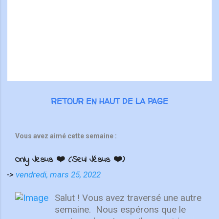
i
r
e
s
RETOUR EN HAUT DE LA PAGE
Vous avez aimé cette semaine :
Only Jesus ❤️ (Seul Jésus ❤️)
->
vendredi, mars 25, 2022
Salut ! Vous avez traversé une autre
semaine. ⁣ Nous espérons que le