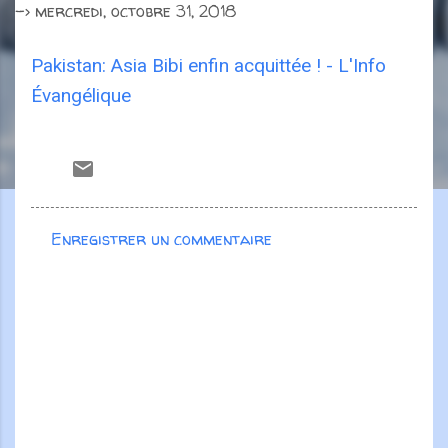
->
mercredi, octobre 31, 2018
Pakistan: Asia Bibi enfin acquittée ! - L'Info
Évangélique
Enregistrer un commentaire
C
o
m
m
e
n
t
a