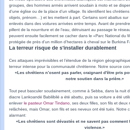
groupes, des hommes armés arrivent soudain à moto et se disper
d’une église ou de la place d’un village. Ils identifient les chrétie
objets, prénom…) et les mettent à part. Certains sont abattus sur
enlevés dans des voitures arrivées entre temps. Avant de prendre la
pillent de la nourriture et de l’eau, détruisant au passage le réseau
peuvent ensuite facilement se cacher dans le «Parc National du W
protégée de près d’un million d’hectares à cheval sur le Burkina Fa
La terreur risque de s'installer durablement
Ces attaques imprévisibles et l’étendue de la région géographique
terreur intense pour la communauté chrétienne. Notre source con
«Les chrétiens n’osent pas parler, craignant d'être pris po
notre soutien dans la prière.»
Tout peut basculer soudainement, comme à Sebba, dans la nuit du
diacre Lankoandé Babilibilé a été abattu, puis sa voiture a été util
enlever
le pasteur Omar Tindano
, ses deux filles, son fils et deux
relâchées, mais Omar, son fils et ses neveux ont été tués. Notre co
alarmant:
«Les chrétiens sont dévastés et ne savent pas comment fa
violence.»