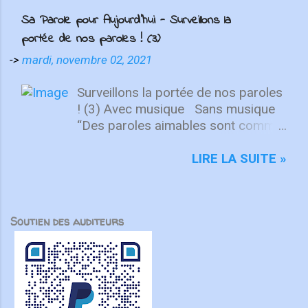
cœur qui nous ramène à notre
accomplir, ensemble, ce qu’aucun
Sa Parole pour Aujourd'hui - Surveillons la
Sauveur...
ne pourrait faire seul. Les
portée de nos paroles ! (3)
Écritures en témoignent à
plusieurs reprises. Dans Zacharie
->
mardi, novembre 02, 2021
6:15, des hommes et des
femmes de différentes régions
Surveillons la portée de nos paroles
se rassemblent pour servir le
! (3) Avec musique Sans musique
peuple de Dieu. Dans Actes 21,
“Des paroles aimables sont comme
des disciples viennent de
le miel : elles sont douces pour le
Jérusalem pour le soutenir et
cœur, elles font du bien au corps”
LIRE LA SUITE »
participer à la mission. Même à
Pr 16. 24 Pour l’apôtre Paul, le
distance, chacun est appelé à y
critère pour juger la portée de nos
prendre part. Cette culture du
paroles est très simple : sont-elles
Soutien des auditeurs
partenariat marque aussi l’histoire
capables d’encourager les autres ?
de l’Union. Dès 1840, Henriette
Il écrit : “En proclamant la vérité
Feller, Louis Roussy et les
avec amour, nous grandirons en
missionnaires suisses ont tissé
tout vers celui qui est la tête, le
des liens au-delà des frontières,
Christ. C’est grâce à Lui que le
soutenus par des amis des États-
corps forme un tout solide, bien uni