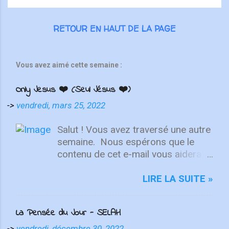
RETOUR EN HAUT DE LA PAGE
Vous avez aimé cette semaine :
Only Jesus ❤️ (Seul Jésus ❤️)
->
vendredi, mars 25, 2022
Salut ! Vous avez traversé une autre
semaine. ⁣ Nous espérons que le
contenu de cet e-mail vous aidera à
fixer votre regard sur le Christ.
Quelle que soit la semaine que vous
LIRE LA SUITE »
avez eue, aujourd'hui est un
nouveau départ. Ce week-end est
La Pensée du Jour - SELAH
une nouvelle chance de se détendre
et de se reposer en Lui. "Puisque
->
vendredi, décembre 30, 2022