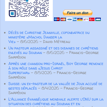
Unis. Même nos fondateurs
par toutes les articulations dont il
anglophones ont choisi de servir
est pourvu. Ainsi, lorsque chaque
en français, montrant la force
partie fonctionne comme elle doit, le
transformatrice du partenariat au
corps entier grandit et se construit
service de l’Évangile. Aujourd’hui
par l’amour et dans l’amour” ( Ep 4.
Décès de Christine Jeanville, cofondatrice du
encore, nos partenaires
15-16 ). Pour Paul l’important n’est
ministère «Machol Danser la
demeurent essentiels. Aucune
pas tant d’éviter de parler de
Vie»
- 8/6/2026
- David Métreau
œuvre ...
manière inconsidérée ou vaine, ou
Un pasteur assassiné et des dizaines de chrétiens
de colporter des médisances ou
enlevés au Soudan
- 8/6/2026
- Francis-George
des mensonges, mais surtout de
Sarpédon
prononcer des paroles qui
Après une chanson pro-Israël, Boy George renonce
à son rôle dans «Jesus Christ
participeront à la croissance
Superstar»
- 8/5/2026
- Francis-George
spirituelle des autres croyants. Pas
Sarpédon
seulement des paroles aimables qui
Suisse: un ex-pasteur de la vallée de Joux accusé de
“font du bien au corps”, m...
gestes déplacés
- 8/4/2026
- Francis-George
Sarpédon
L’Alliance évangélique mondiale alerte l’ONU sur la
situation des chrétiens au Soudan et en