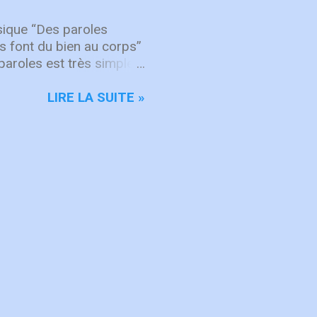
français, montrant la
jourd’hui encore, nos
sique “Des paroles
es font du bien au corps”
paroles est très simple :
ant la vérité avec amour,
râce à Lui que le corps
LIRE LA SUITE »
t pourvu. Ainsi, lorsque
t se construit par
 pas tant d’éviter de
disances ou des
nt à la croissance
s qui “font du bien au