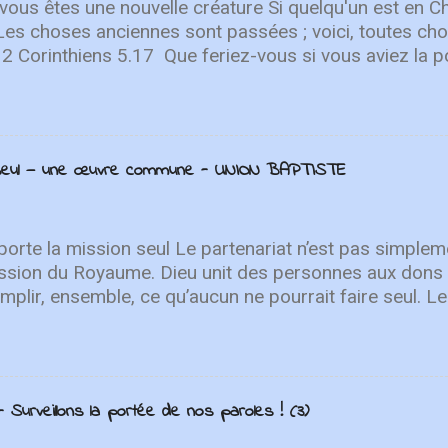
ur qui nous ramène à notre Sauveur...
 vous êtes une nouvelle créature Si quelqu'un est en Chr
 Les choses anciennes sont passées ; voici, toutes c
 2 Corinthiens 5.17 Que feriez-vous si vous aviez la po
er ? Quelles erreurs voudriez-vous corriger ? Quelle
ir à... Par John Roos Audio Vidéo Get new posts by e
n seul — une œuvre commune - UNION BAPTISTE
orte la mission seul Le partenariat n’est pas simpleme
ssion du Royaume. Dieu unit des personnes aux dons 
plir, ensemble, ce qu’aucun ne pourrait faire seul. Le
t à plusieurs reprises. Dans Zacharie 6:15, des ho
s régions se rassemblent pour servir le peuple de Di
viennent de Jérusalem pour le soutenir et participer à
chacun est appelé à y prendre part. Cette culture du 
 Surveillons la portée de nos paroles ! (3)
 de l’Union. Dès 1840, Henriette Feller, Louis Roussy et
t tissé des liens au-delà des frontières, soutenus pa