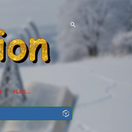
N
PLUS…