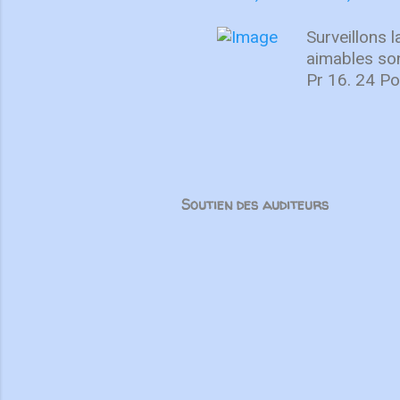
Unis. Mêm
force tran
Surveillons 
partenair
aimables son
Pr 16. 24 Pou
sont-elles c
nous grandiro
forme un tout
chaque parti
l’amour et da
Soutien des auditeurs
parler de ma
mensonges, m
spirituelle 
corps”, m...