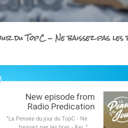
our du TopC - Ne baissez pas les
0
New episode from
Radio Predication
"La Pensée du jour du TopC - Ne
baissez pas les bras - Kei..."