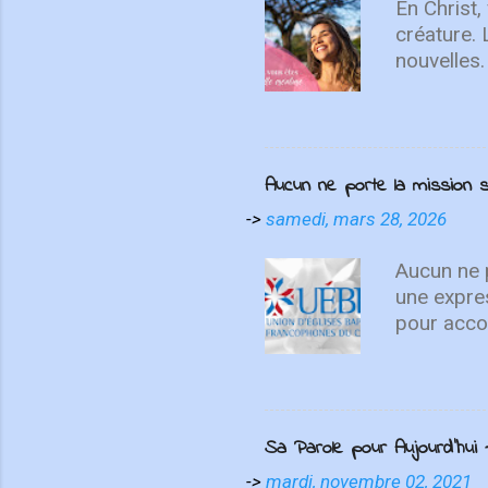
un cri du cœ
En Christ,
créature.
nouvelles.
recommenc
vous sais
Aucun ne porte la missio
->
samedi, mars 28, 2026
Aucun ne p
une expre
pour accom
témoignen
différente
disciples 
distance, 
Sa Parole pour Aujourd'hui -
l’histoire
suisses on
->
mardi, novembre 02, 2021