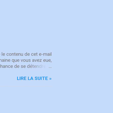
 le contenu de cet e-mail
semaine que vous avez eue,
chance de se détendre et
, attachez vos cœurs aux
rit sur les choses d'en
LIRE LA SUITE »
d'intégrité ÉCOUTE
rgique, ICF Worship
'adoration et à la
mps "Here's To The One
hanson de repentance et