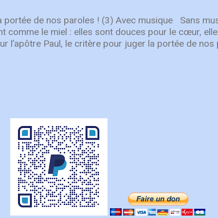
e nos fondateurs anglophones ont choisi de servir en 
sformatrice du partenariat au service de l’Évangile. Au
la portée de nos paroles ! (3) Avec musique Sans mu
es demeurent essentiels. Aucune œuvre ...
t comme le miel : elles sont douces pour le cœur, ell
r l’apôtre Paul, le critère pour juger la portée de nos 
apables d’encourager les autres ? Il écrit : “En proclam
ns en tout vers celui qui est la tête, le Christ. C’est g
 solide, bien uni par toutes les articulations dont il es
e fonctionne comme elle doit, le corps entier grandit e
ns l’amour” ( Ep 4. 15-16 ). Pour Paul l’important n’est
nière inconsidérée ou vaine, ou de colporter des mé
ais surtout de prononcer des paroles qui participero
des autres croyants. Pas seulement des paroles aimable