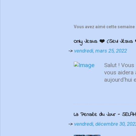
Vous avez aimé cette semaine 
Only Jesus ❤️ (Seul Jésus 
->
vendredi, mars 25, 2022
Salut ! Vous
vous aidera 
aujourd'hui 
de se repose
choses d'en h
haut, non su
MAINTENANT 
La Pensée du Jour - SELAH
présente "On
contemplatio
->
vendredi, décembre 30, 202
We Love", I