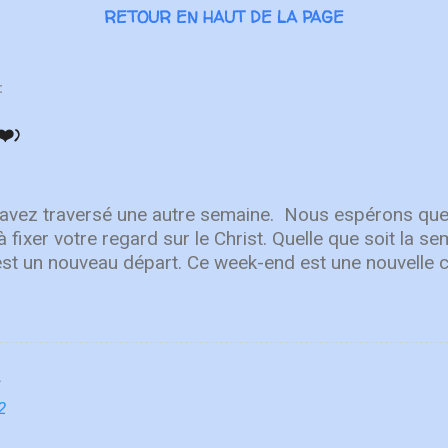
RETOUR EN HAUT DE LA PAGE
:
❤️)
 avez traversé une autre semaine. ⁣ Nous espérons que
à fixer votre regard sur le Christ. Quelle que soit la 
est un nouveau départ. Ce week-end est une nouvelle 
r en Lui. "Puisque vous êtes ressuscités avec Christ
aut, où Christ est assis à la droite de Dieu. Ayez l'esp
r les choses terrestres" - Colossiens 3:1-2 L'équipe 
Après avoir lancé 2022 avec un premier single éne
ly You" , une toute nouvelle chanson qui fait place à l
n. Le deuxième single de leur prochain EP de printe
2
CF Worship décrit la nouvelle chanson comme "une c