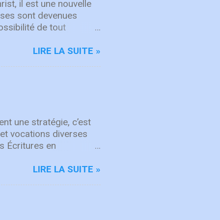
ist, il est une nouvelle
hoses sont devenues
ssibilité de tout
s opportunités aimeriez-
mail: Subscribe
LIRE LA SUITE »
nt une stratégie, c’est
et vocations diverses
s Écritures en
mmes et des femmes de
eu. Dans Actes 21, des
LIRE LA SUITE »
 la mission. Même à
partenariat marque aussi
 les missionnaires
r des amis des États-