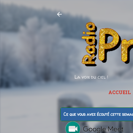
La voix du ciel !
ACCUEIL
Ce que vous avez écouté cette sema