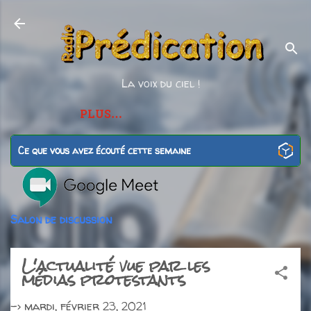
Accéder au contenu principal
La voix du ciel !
PLUS…
Ce que vous avez écouté cette semaine
Salon de discussion
L'actualité vue par les
médias protestants
->
mardi, février 23, 2021