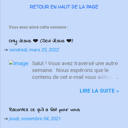
RETOUR EN HAUT DE LA PAGE
Vous avez aimé cette semaine :
Only Jesus ❤️ (Seul Jésus ❤️)
->
vendredi, mars 25, 2022
Salut ! Vous avez traversé une autre
semaine. ⁣ Nous espérons que le
contenu de cet e-mail vous aidera à
fixer votre regard sur le Christ.
Quelle que soit la semaine que vous
LIRE LA SUITE »
avez eue, aujourd'hui est un
nouveau départ. Ce week-end est
Racontez ce qu’il a fait pour vous
une nouvelle chance de se détendre
et de se reposer en Lui. "Puisque
->
jeudi, novembre 04, 2021
vous êtes ressuscités avec Christ,