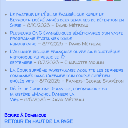
envisagerait de devenir
missionnaire au Congo à l’âge de
Le pasteur de l’Église évangélique kurde de
cinquante-six ans ? Maria
Beyrouth libéré après deux semaines de détention en
Fearing, bien sûr! Née esclave en
Syrie
- 8/10/2026
- David Métreau
Alabama en 1838 [...] sa p...
Plusieurs ONG évangéliques bénéficiaires d’un vaste
programme étatsunien d’aide
humanitaire
- 8/7/2026
- David Métreau
L’Alliance biblique française ouvre sa bibliothèque
historique au public le 19
septembre
- 8/7/2026
- Charlotte Moulin
La Cour suprême pakistanaise acquitte les derniers
condamnés dans l’affaire d’un couple chrétien
brûlés vifs
- 8/7/2026
- Francis-George Sarpédon
Décès de Christine Jeanville, cofondatrice du
ministère «Machol Danser la
Vie»
- 8/6/2026
- David Métreau
Ecrire à Dominique
RETOUR EN HAUT DE LA PAGE