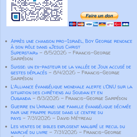
de sa vie, afin d’apprendre à
par toutes les articulations dont il
craindre le Seigneur, son Dieu, et à
est pourvu. Ainsi, lorsque chaque
observer toute...
partie fonctionne comme elle doit, le
corps entier grandit et se construit
par l’amour et dans l’amour” ( Ep 4.
Après une chanson pro-Israël, Boy George renonce
15-16 ). Pour Paul l’important n’est
à son rôle dans «Jesus Christ
pas tant d’éviter de parler de
Superstar»
- 8/5/2026
- Francis-George
manière inconsidérée ou vaine, ou
Sarpédon
de colporter des médisances ou
Suisse: un ex-pasteur de la vallée de Joux accusé de
des mensonges, mais surtout de
gestes déplacés
- 8/4/2026
- Francis-George
Sarpédon
prononcer des paroles qui
L’Alliance évangélique mondiale alerte l’ONU sur la
participeront à la croissance
situation des chrétiens au Soudan et en
spirituelle des autres croyants. Pas
Ouganda
- 8/3/2026
- Francis-George Sarpédon
seulement des paroles aimables qui
Guerre en Ukraine: une famille évangélique décimée
“font du bien au corps”, m...
par une frappe russe dans le centre du
pays
- 7/31/2026
- David Métreau
Les ventes de bibles explosent malgré le recul du
marché du livre
- 7/31/2026
- Francis-George