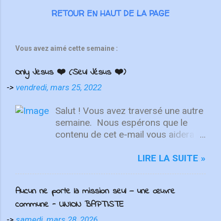
RETOUR EN HAUT DE LA PAGE
Vous avez aimé cette semaine :
Only Jesus ❤️ (Seul Jésus ❤️)
->
vendredi, mars 25, 2022
Salut ! Vous avez traversé une autre
semaine. ⁣ Nous espérons que le
contenu de cet e-mail vous aidera à
fixer votre regard sur le Christ.
Quelle que soit la semaine que vous
LIRE LA SUITE »
avez eue, aujourd'hui est un
nouveau départ. Ce week-end est
Aucun ne porte la mission seul — une œuvre
une nouvelle chance de se détendre
commune - UNION BAPTISTE
et de se reposer en Lui. "Puisque
vous êtes ressuscités avec Christ,
->
samedi, mars 28, 2026