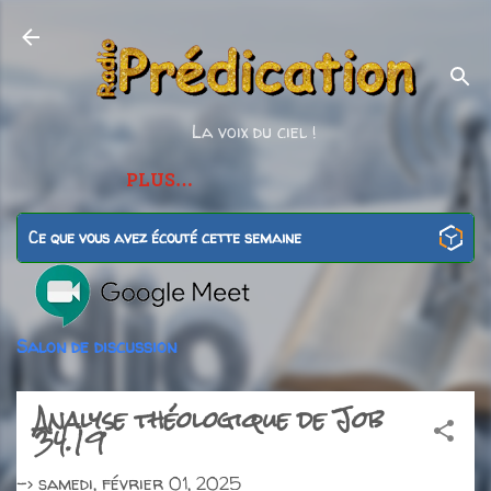
Accéder au contenu principal
La voix du ciel !
PLUS…
Ce que vous avez écouté cette semaine
Salon de discussion
Analyse théologique de Job
34.19
->
samedi, février 01, 2025