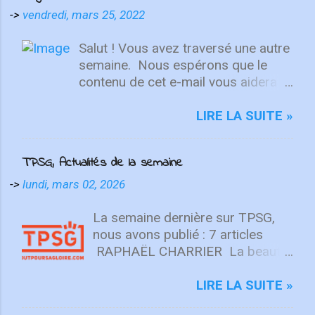
->
vendredi, mars 25, 2022
Salut ! Vous avez traversé une autre
semaine. ⁣ Nous espérons que le
contenu de cet e-mail vous aidera à
fixer votre regard sur le Christ.
Quelle que soit la semaine que vous
LIRE LA SUITE »
avez eue, aujourd'hui est un
nouveau départ. Ce week-end est
TPSG, Actualités de la semaine
une nouvelle chance de se détendre
et de se reposer en Lui. "Puisque
->
lundi, mars 02, 2026
vous êtes ressuscités avec Christ,
attachez vos cœurs aux choses
La semaine dernière sur TPSG,
d'en haut, où Christ est assis à la
nous avons publié : 7 articles
droite de Dieu. Ayez l'esprit sur les
RAPHAËL CHARRIER La beauté
choses d'en haut, non sur les
n’est pas une opinion (Beauté ⅓)
choses terrestres" - Colossiens
La beauté est une réalité
LIRE LA SUITE »
3:1-2 L'équipe d'intégrité ÉCOUTE
objective, enracinée en Dieu, unie