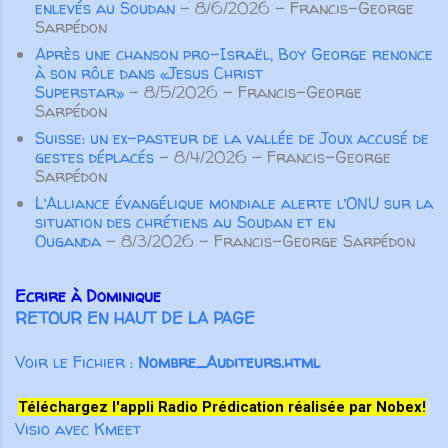
œuvre ...
enlevés au Soudan
- 8/6/2026
- Francis-George
Sarpédon
Après une chanson pro-Israël, Boy George renonce
à son rôle dans «Jesus Christ
Superstar»
- 8/5/2026
- Francis-George
Sarpédon
Suisse: un ex-pasteur de la vallée de Joux accusé de
gestes déplacés
- 8/4/2026
- Francis-George
Sarpédon
L’Alliance évangélique mondiale alerte l’ONU sur la
situation des chrétiens au Soudan et en
Ouganda
- 8/3/2026
- Francis-George Sarpédon
Ecrire à Dominique
RETOUR EN HAUT DE LA PAGE
Voir le Fichier :
Nombre_Auditeurs.html
Téléchargez l'appli Radio Prédication réalisée par Nobex!
Visio avec Kmeet