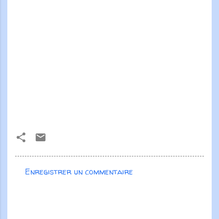
Enregistrer un commentaire
C
o
m
m