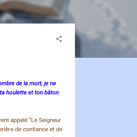
ombre de la mort, je ne
ta houlette et ton bâton
vent appelé "Le Seigneur
rière de confiance et de