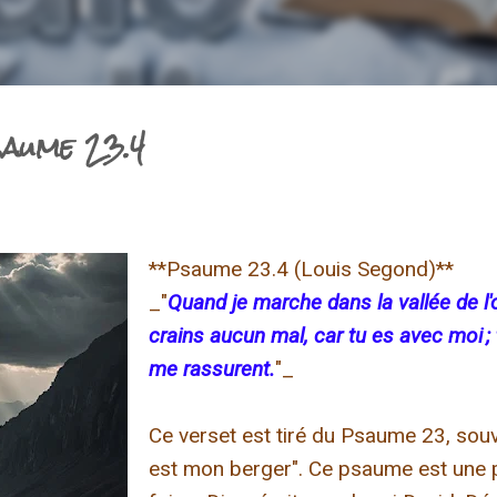
aume 23.4
**Psaume 23.4 (Louis Segond)**
_"
Quand je marche dans la vallée de l'
crains aucun mal, car tu es avec moi ; 
me rassurent.
"_
Ce verset est tiré du Psaume 23, sou
est mon berger". Ce psaume est une p