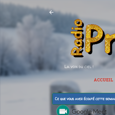
La voix du ciel !
ACCUEIL
Ce que vous avez écouté cette sema