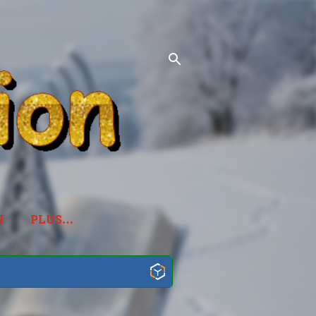
N
PLUS…