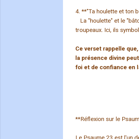
4. **"Ta houlette et ton 
La "houlette" et le "bâto
troupeaux. Ici, ils symbol
Ce verset rappelle que,
la présence divine peut
foi et de confiance en 
**Réflexion sur le Psau
Le Psaume 23 est l'un de