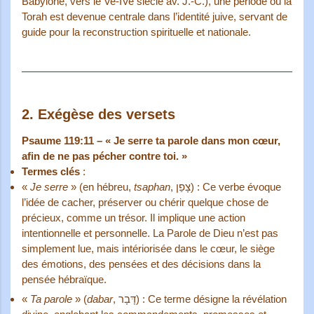
Babylone, vers le Ve-IVe siècle av. J.-C.), une période où la
Torah est devenue centrale dans l’identité juive, servant de
guide pour la reconstruction spirituelle et nationale.
2.
Exégèse des versets
Psaume 119:11 – « Je serre ta parole dans mon cœur,
afin de ne pas pécher contre toi. »
Termes clés
:
«
Je serre
» (en hébreu,
tsaphan
, צָפַן) : Ce verbe évoque
l’idée de cacher, préserver ou chérir quelque chose de
précieux, comme un trésor. Il implique une action
intentionnelle et personnelle. La Parole de Dieu n’est pas
simplement lue, mais intériorisée dans le cœur, le siège
des émotions, des pensées et des décisions dans la
pensée hébraïque.
«
Ta parole
» (
dabar
, דָּבָר) : Ce terme désigne la révélation