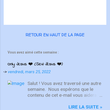
e
s
RETOUR EN HAUT DE LA PAGE
Vous avez aimé cette semaine :
Only Jesus ❤️ (Seul Jésus ❤️)
->
vendredi, mars 25, 2022
Salut ! Vous avez traversé une autre
semaine. ⁣ Nous espérons que le
contenu de cet e-mail vous aidera à
fixer votre regard sur le Christ.
Quelle que soit la semaine que vous
LIRE LA SUITE »