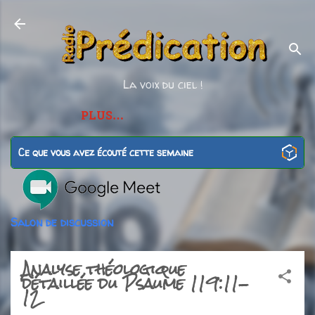
Accéder au contenu principal
La voix du ciel !
PLUS…
Ce que vous avez écouté cette semaine
Salon de discussion
Analyse théologique
détaillée du Psaume 119:11-
12