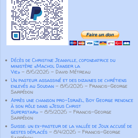
Feller, Louis Roussy et les
à... Par John Roos Audio Vidéo
missionnaires suisses ont tissé
Get new posts by email:
des liens au-delà des frontières,
Subscribe
soutenus par des amis des États-
Unis. Même nos fondateurs
anglophones ont choisi de servir
en français, montrant la force
transformatrice du partenariat au
Décès de Christine Jeanville, cofondatrice du
service de l’Évangile. Aujourd’hui
ministère «Machol Danser la
encore, nos partenaires
Vie»
- 8/6/2026
- David Métreau
demeurent essentiels. Aucune
Un pasteur assassiné et des dizaines de chrétiens
œuvre ...
enlevés au Soudan
- 8/6/2026
- Francis-George
Sarpédon
Après une chanson pro-Israël, Boy George renonce
à son rôle dans «Jesus Christ
Superstar»
- 8/5/2026
- Francis-George
Sarpédon
Suisse: un ex-pasteur de la vallée de Joux accusé de
gestes déplacés
- 8/4/2026
- Francis-George
Sarpédon