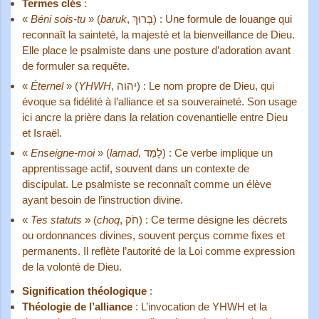
Termes clés
:
«
Béni sois-tu
» (
baruk
, בָּרוּךְ) : Une formule de louange qui
reconnaît la sainteté, la majesté et la bienveillance de Dieu.
Elle place le psalmiste dans une posture d’adoration avant
de formuler sa requête.
«
Éternel
» (
YHWH
, יהוה) : Le nom propre de Dieu, qui
évoque sa fidélité à l’alliance et sa souveraineté. Son usage
ici ancre la prière dans la relation covenantielle entre Dieu
et Israël.
«
Enseigne-moi
» (
lamad
, לָמַד) : Ce verbe implique un
apprentissage actif, souvent dans un contexte de
discipulat. Le psalmiste se reconnaît comme un élève
ayant besoin de l’instruction divine.
«
Tes statuts
» (
choq
, חֹק) : Ce terme désigne les décrets
ou ordonnances divines, souvent perçus comme fixes et
permanents. Il reflète l’autorité de la Loi comme expression
de la volonté de Dieu.
Signification théologique
:
Théologie de l’alliance
: L’invocation de YHWH et la