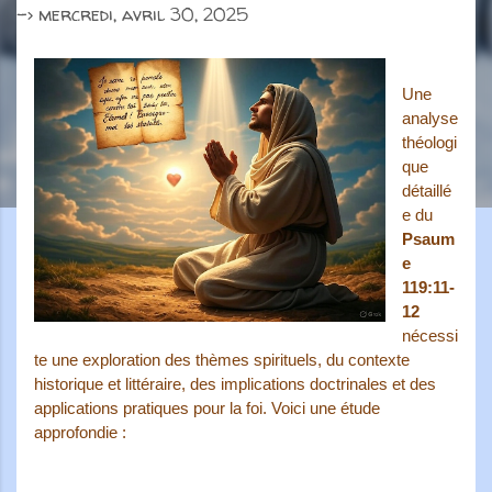
->
mercredi, avril 30, 2025
Une
analyse
théologi
que
détaillé
e du
Psaum
e
119:11-
12
nécessi
te une exploration des thèmes spirituels, du contexte
historique et littéraire, des implications doctrinales et des
applications pratiques pour la foi. Voici une étude
approfondie :