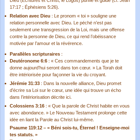
Dieu (Écritures et Christ, le Logos) purifie et guide (cf. Jean
17:17 ; Éphésiens 5:26).
Relation avec Dieu
: Le pronom « toi » souligne une
relation personnelle avec Dieu. Le péché n’est pas
seulement une transgression de la Loi, mais une offense
contre la personne de Dieu, ce qui rend l’obéissance
motivée par l’amour et la révérence.
Parallèles scripturaires
:
Deutéronome 6:6
: « Ces commandements que je te
donne aujourd’hui seront dans ton cœur. » La Torah doit
être intériorisée pour façonner la vie du croyant.
Jérémie 31:33
: Dans la nouvelle alliance, Dieu promet
d’écrire sa Loi sur le cœur, une idée qui trouve un écho
dans l’intériorisation décrite ici.
Colossiens 3:16
: « Que la parole de Christ habite en vous
avec abondance. » Le Nouveau Testament prolonge cette
idée en liant la Parole au Christ lui-même.
Psaume 119:12 – « Béni sois-tu, Éternel ! Enseigne-moi
tes statuts. »