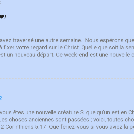
:
❤️)
 avez traversé une autre semaine. ⁣ Nous espérons que
à fixer votre regard sur le Christ. Quelle que soit la 
est un nouveau départ. Ce week-end est une nouvelle 
r en Lui. "Puisque vous êtes ressuscités avec Christ
aut, où Christ est assis à la droite de Dieu. Ayez l'esp
r les choses terrestres" - Colossiens 3:1-2 L'équipe 
Après avoir lancé 2022 avec un premier single éne
ly You" , une toute nouvelle chanson qui fait place à l
n. Le deuxième single de leur prochain EP de printe
2
CF Worship décrit la nouvelle chanson comme "une c
ur qui nous ramène à notre Sauveur...
 vous êtes une nouvelle créature Si quelqu'un est en Chr
 Les choses anciennes sont passées ; voici, toutes c
 2 Corinthiens 5.17 Que feriez-vous si vous aviez la po
er ? Quelles erreurs voudriez-vous corriger ? Quelle