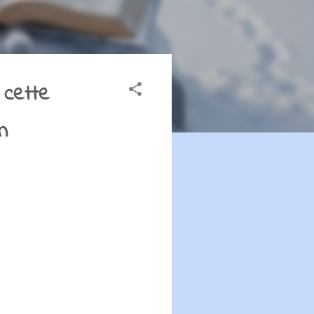
 cette
n