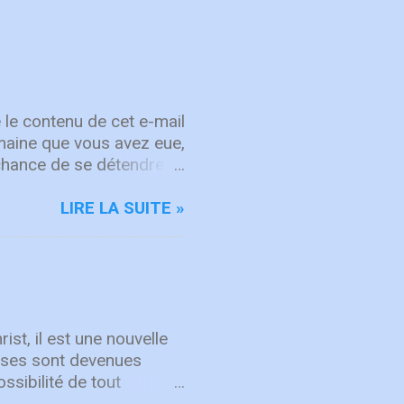
 le contenu de cet e-mail
semaine que vous avez eue,
chance de se détendre et
, attachez vos cœurs aux
rit sur les choses d'en
LIRE LA SUITE »
d'intégrité ÉCOUTE
rgique, ICF Worship
'adoration et à la
mps "Here's To The One
hanson de repentance et
ist, il est une nouvelle
hoses sont devenues
ssibilité de tout
s opportunités aimeriez-