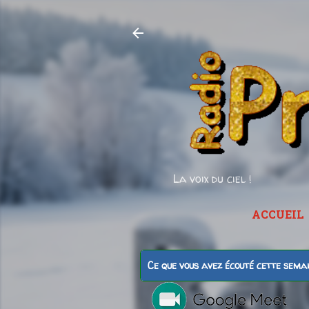
La voix du ciel !
ACCUEIL
Ce que vous avez écouté cette sema