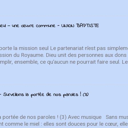
ir à... Par John Roos Audio Vidéo Get new posts by e
n seul — une œuvre commune - UNION BAPTISTE
orte la mission seul Le partenariat n’est pas simpleme
ssion du Royaume. Dieu unit des personnes aux dons 
plir, ensemble, ce qu’aucun ne pourrait faire seul. Le
t à plusieurs reprises. Dans Zacharie 6:15, des ho
s régions se rassemblent pour servir le peuple de Di
viennent de Jérusalem pour le soutenir et participer à
chacun est appelé à y prendre part. Cette culture du 
 Surveillons la portée de nos paroles ! (3)
 de l’Union. Dès 1840, Henriette Feller, Louis Roussy et
t tissé des liens au-delà des frontières, soutenus pa
e nos fondateurs anglophones ont choisi de servir en 
sformatrice du partenariat au service de l’Évangile. Au
la portée de nos paroles ! (3) Avec musique Sans mu
es demeurent essentiels. Aucune œuvre ...
t comme le miel : elles sont douces pour le cœur, ell