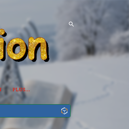
N
PLUS…