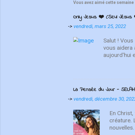
Vous avez aimé cette semaine 
Only Jesus ❤️ (Seul Jésus 
->
vendredi, mars 25, 2022
Salut ! Vous
vous aidera 
aujourd'hui 
de se repose
choses d'en h
haut, non su
MAINTENANT 
La Pensée du Jour - SELAH
présente "On
contemplatio
->
vendredi, décembre 30, 202
We Love", I
un cri du cœ
En Christ,
créature.
nouvelles.
recommenc