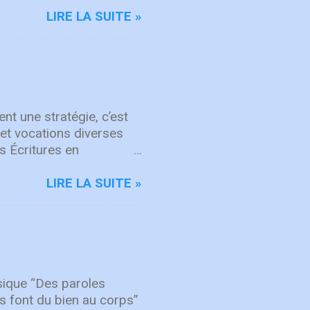
mail: Subscribe
LIRE LA SUITE »
nt une stratégie, c’est
et vocations diverses
s Écritures en
mmes et des femmes de
eu. Dans Actes 21, des
LIRE LA SUITE »
 la mission. Même à
partenariat marque aussi
 les missionnaires
r des amis des États-
français, montrant la
jourd’hui encore, nos
sique “Des paroles
es font du bien au corps”