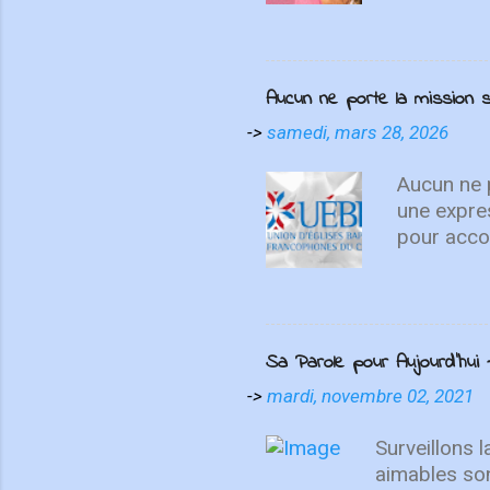
vous sais
Aucun ne porte la missio
->
samedi, mars 28, 2026
Aucun ne p
une expre
pour accom
témoignen
différente
disciples 
distance, 
Sa Parole pour Aujourd'hui -
l’histoire
suisses on
->
mardi, novembre 02, 2021
Unis. Mêm
force tran
Surveillons 
partenair
aimables son