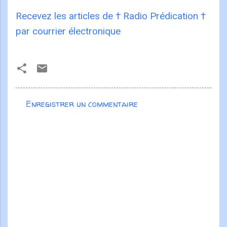
Recevez les articles de † Radio Prédication †
par courrier électronique
Enregistrer un commentaire
C
o
m
m
e
n
t
a
i