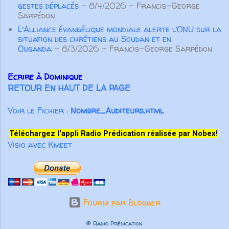
un bonheur durable et une
gestes déplacés
- 8/4/2026
- Francis-George
satisfaction profonde. Proverbes
Sarpédon
23.4-5 nous encourage à garder
L’Alliance évangélique mondiale alerte l’ONU sur la
un équilibre sain entre nos...
situation des chrétiens au Soudan et en
Ouganda
- 8/3/2026
- Francis-George Sarpédon
Ecrire à Dominique
RETOUR EN HAUT DE LA PAGE
Voir le Fichier :
Nombre_Auditeurs.html
Téléchargez l'appli Radio Prédication réalisée par Nobex!
Visio avec Kmeet
Fourni par Blogger
© Radio Prédication