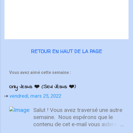
r
e
s
RETOUR EN HAUT DE LA PAGE
Vous avez aimé cette semaine :
Only Jesus ❤️ (Seul Jésus ❤️)
->
vendredi, mars 25, 2022
Salut ! Vous avez traversé une autre
semaine. ⁣ Nous espérons que le
contenu de cet e-mail vous aidera à
fixer votre regard sur le Christ.