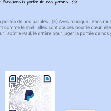
 Surveillons la portée de nos paroles ! (3)
 de l’Union. Dès 1840, Henriette Feller, Louis Roussy et
t tissé des liens au-delà des frontières, soutenus pa
e nos fondateurs anglophones ont choisi de servir en 
sformatrice du partenariat au service de l’Évangile. Au
la portée de nos paroles ! (3) Avec musique Sans mu
es demeurent essentiels. Aucune œuvre ...
t comme le miel : elles sont douces pour le cœur, ell
r l’apôtre Paul, le critère pour juger la portée de nos 
apables d’encourager les autres ? Il écrit : “En proclam
ns en tout vers celui qui est la tête, le Christ. C’est g
 solide, bien uni par toutes les articulations dont il es
e fonctionne comme elle doit, le corps entier grandit e
ns l’amour” ( Ep 4. 15-16 ). Pour Paul l’important n’est
nière inconsidérée ou vaine, ou de colporter des mé
ais surtout de prononcer des paroles qui participero
des autres croyants. Pas seulement des paroles aimable