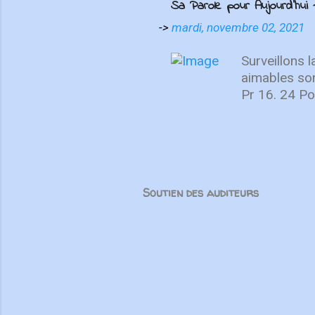
Sa Parole pour Aujourd'hui -
l’histoire
suisses on
->
mardi, novembre 02, 2021
Unis. Mêm
force tran
Surveillons 
partenair
aimables son
Pr 16. 24 Pou
sont-elles c
nous grandiro
forme un tout
chaque parti
l’amour et da
Soutien des auditeurs
parler de ma
mensonges, m
spirituelle 
corps”, m...