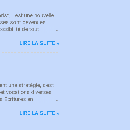
mps "Here's To The One
hanson de repentance et
ist, il est une nouvelle
hoses sont devenues
ssibilité de tout
s opportunités aimeriez-
mail: Subscribe
LIRE LA SUITE »
nt une stratégie, c’est
et vocations diverses
s Écritures en
mmes et des femmes de
eu. Dans Actes 21, des
LIRE LA SUITE »
 la mission. Même à
partenariat marque aussi