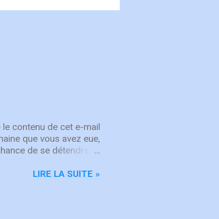
 le contenu de cet e-mail
semaine que vous avez eue,
chance de se détendre et
, attachez vos cœurs aux
rit sur les choses d'en
LIRE LA SUITE »
d'intégrité ÉCOUTE
rgique, ICF Worship
'adoration et à la