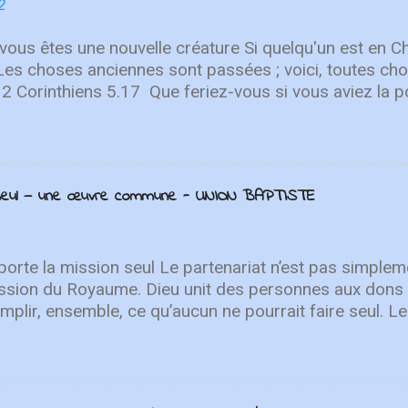
n. Le deuxième single de leur prochain EP de printe
2
CF Worship décrit la nouvelle chanson comme "une c
ur qui nous ramène à notre Sauveur...
 vous êtes une nouvelle créature Si quelqu'un est en Chr
 Les choses anciennes sont passées ; voici, toutes c
 2 Corinthiens 5.17 Que feriez-vous si vous aviez la po
er ? Quelles erreurs voudriez-vous corriger ? Quelle
ir à... Par John Roos Audio Vidéo Get new posts by e
n seul — une œuvre commune - UNION BAPTISTE
orte la mission seul Le partenariat n’est pas simpleme
ssion du Royaume. Dieu unit des personnes aux dons 
plir, ensemble, ce qu’aucun ne pourrait faire seul. Le
t à plusieurs reprises. Dans Zacharie 6:15, des ho
s régions se rassemblent pour servir le peuple de Di
viennent de Jérusalem pour le soutenir et participer à
chacun est appelé à y prendre part. Cette culture du 