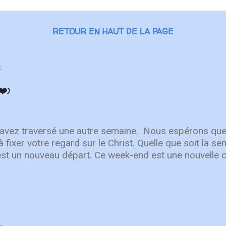
RETOUR EN HAUT DE LA PAGE
:
❤️)
 avez traversé une autre semaine. ⁣ Nous espérons que
à fixer votre regard sur le Christ. Quelle que soit la 
est un nouveau départ. Ce week-end est une nouvelle 
r en Lui. "Puisque vous êtes ressuscités avec Christ
aut, où Christ est assis à la droite de Dieu. Ayez l'esp
r les choses terrestres" - Colossiens 3:1-2 L'équipe 
Après avoir lancé 2022 avec un premier single éne
ly You" , une toute nouvelle chanson qui fait place à l