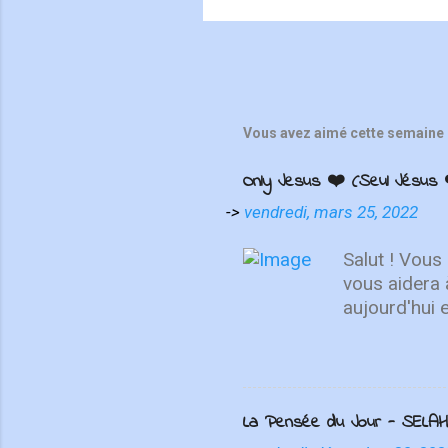
Vous avez aimé cette semaine 
Only Jesus ❤️ (Seul Jésus 
->
vendredi, mars 25, 2022
Salut ! Vous
vous aidera 
aujourd'hui 
de se repose
choses d'en h
haut, non su
MAINTENANT 
La Pensée du Jour - SELAH
présente "On