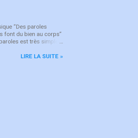
 les missionnaires
r des amis des États-
français, montrant la
jourd’hui encore, nos
sique “Des paroles
es font du bien au corps”
paroles est très simple :
ant la vérité avec amour,
râce à Lui que le corps
LIRE LA SUITE »
t pourvu. Ainsi, lorsque
t se construit par
 pas tant d’éviter de
disances ou des
nt à la croissance
s qui “font du bien au