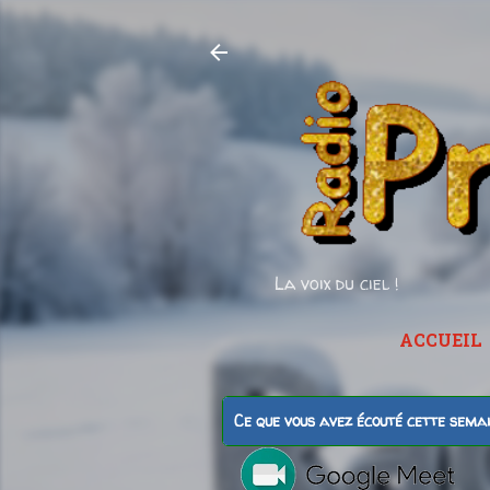
La voix du ciel !
ACCUEIL
Ce que vous avez écouté cette sema