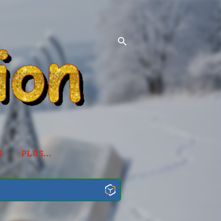
N
PLUS…