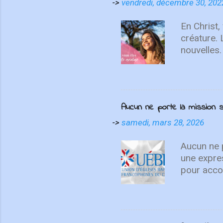
contemplatio
->
vendredi, décembre 30, 202
We Love", I
un cri du cœ
En Christ,
créature.
nouvelles.
recommenc
vous sais
Aucun ne porte la missio
->
samedi, mars 28, 2026
Aucun ne p
une expre
pour accom
témoignen
différente
disciples 
distance, 