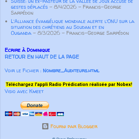
Suisse: un ex-pasteur de la vallée de Joux accusé de
gestes déplacés
- 8/4/2026
- Francis-George
Sarpédon
L’Alliance évangélique mondiale alerte l’ONU sur la
situation des chrétiens au Soudan et en
Ouganda
- 8/3/2026
- Francis-George Sarpédon
Ecrire à Dominique
RETOUR EN HAUT DE LA PAGE
Voir le Fichier :
Nombre_Auditeurs.html
Téléchargez l'appli Radio Prédication réalisée par Nobex!
Visio avec Kmeet
Fourni par Blogger
© Radio Prédication