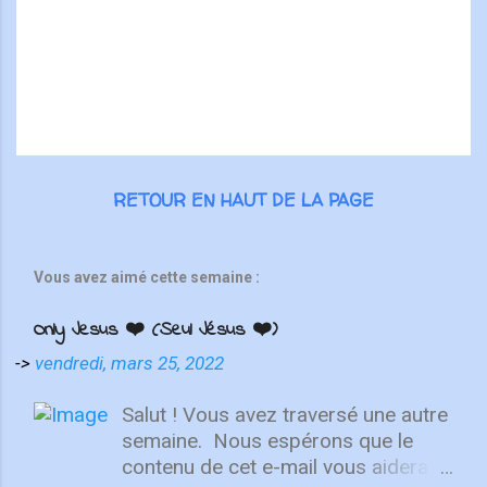
r
e
s
RETOUR EN HAUT DE LA PAGE
Vous avez aimé cette semaine :
Only Jesus ❤️ (Seul Jésus ❤️)
->
vendredi, mars 25, 2022
Salut ! Vous avez traversé une autre
semaine. ⁣ Nous espérons que le
contenu de cet e-mail vous aidera à