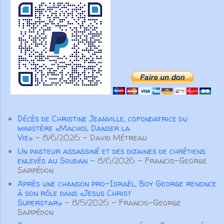
partenariat marque aussi l’histoire
voudriez-vous corriger ? Quelles
Alabama en 1838 [...] sa p...
de l’Union. Dès 1840, Henriette
opportunités aimeriez-vous saisir
Feller, Louis Roussy et les
à... Par John Roos Audio Vidéo
missionnaires suisses ont tissé
Get new posts by email:
des liens au-delà des frontières,
Subscribe
soutenus par des amis des États-
Unis. Même nos fondateurs
anglophones ont choisi de servir
en français, montrant la force
transformatrice du partenariat au
Décès de Christine Jeanville, cofondatrice du
service de l’Évangile. Aujourd’hui
ministère «Machol Danser la
encore, nos partenaires
Vie»
- 8/6/2026
- David Métreau
demeurent essentiels. Aucune
Un pasteur assassiné et des dizaines de chrétiens
œuvre ...
enlevés au Soudan
- 8/6/2026
- Francis-George
Sarpédon
Après une chanson pro-Israël, Boy George renonce
à son rôle dans «Jesus Christ
Superstar»
- 8/5/2026
- Francis-George
Sarpédon