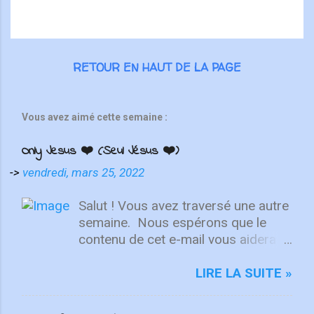
RETOUR EN HAUT DE LA PAGE
Vous avez aimé cette semaine :
Only Jesus ❤️ (Seul Jésus ❤️)
->
vendredi, mars 25, 2022
Salut ! Vous avez traversé une autre
semaine. ⁣ Nous espérons que le
contenu de cet e-mail vous aidera à
fixer votre regard sur le Christ.
Quelle que soit la semaine que vous
LIRE LA SUITE »
avez eue, aujourd'hui est un
nouveau départ. Ce week-end est