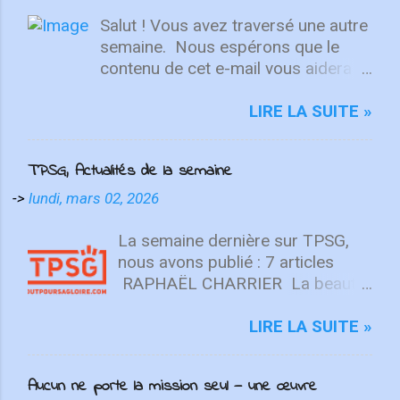
Salut ! Vous avez traversé une autre
semaine. ⁣ Nous espérons que le
contenu de cet e-mail vous aidera à
fixer votre regard sur le Christ.
Quelle que soit la semaine que vous
LIRE LA SUITE »
avez eue, aujourd'hui est un
nouveau départ. Ce week-end est
TPSG, Actualités de la semaine
une nouvelle chance de se détendre
et de se reposer en Lui. "Puisque
->
lundi, mars 02, 2026
vous êtes ressuscités avec Christ,
attachez vos cœurs aux choses
La semaine dernière sur TPSG,
d'en haut, où Christ est assis à la
nous avons publié : 7 articles
droite de Dieu. Ayez l'esprit sur les
RAPHAËL CHARRIER La beauté
choses d'en haut, non sur les
n’est pas une opinion (Beauté ⅓)
choses terrestres" - Colossiens
La beauté est une réalité
LIRE LA SUITE »
3:1-2 L'équipe d'intégrité ÉCOUTE
objective, enracinée en Dieu, unie
MAINTENANT Après avoir lancé
au vrai et au bon. Elle se révèle de
Aucun ne porte la mission seul — une œuvre
2022 avec un premier single
manière suprême en Christ, et est