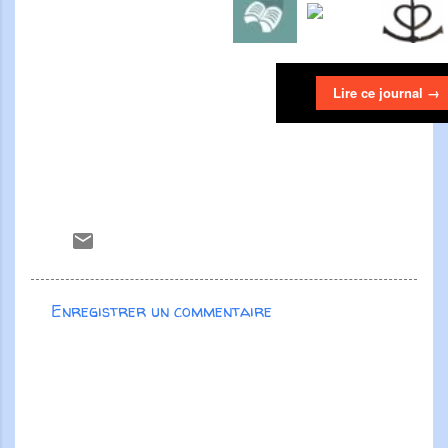
Lire ce journal →
Enregistrer un commentaire
C
o
m
m
e