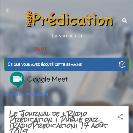
Accéder au contenu princip
La voix du ciel !
PLUS…
Ce que vous avez écouté cette semaine
Salon de discussion
Le Journal de † Radio
Prédication † Publié par
†RadioPredication† 17 août
2019