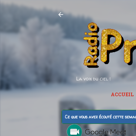
La voix du ciel !
ACCUEIL
Ce que vous avez écouté cette sema