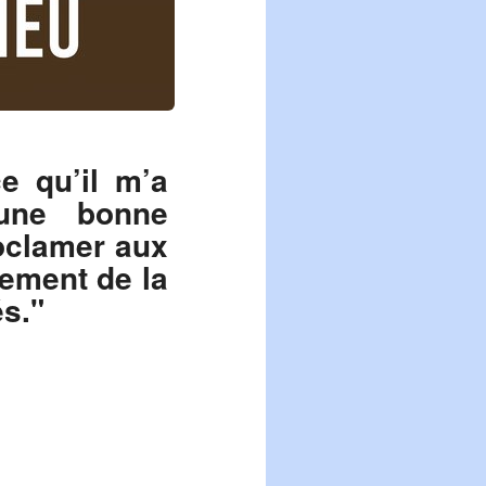
e qu’il m’a
 une bonne
roclamer aux
rement de la
s."