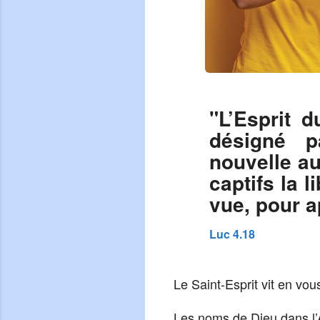
"L’Esprit 
désigné p
nouvelle au
captifs la 
vue, pour a
Luc 4.18
Le Saint-Esprit vit en vou
Les noms de Dieu dans l’