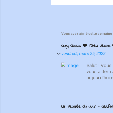
Vous avez aimé cette semaine 
Only Jesus ❤️ (Seul Jésus 
->
vendredi, mars 25, 2022
Salut ! Vous
vous aidera 
aujourd'hui 
de se repose
choses d'en h
haut, non su
MAINTENANT 
La Pensée du Jour - SELAH
présente "On