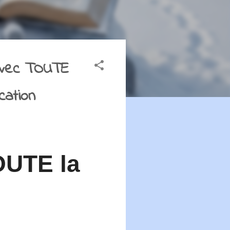
avec TOUTE
cation
OUTE la