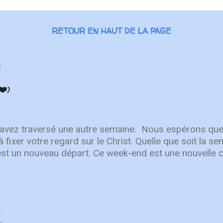
RETOUR EN HAUT DE LA PAGE
:
❤️)
 avez traversé une autre semaine. ⁣ Nous espérons que
à fixer votre regard sur le Christ. Quelle que soit la 
est un nouveau départ. Ce week-end est une nouvelle 
r en Lui. "Puisque vous êtes ressuscités avec Christ
aut, où Christ est assis à la droite de Dieu. Ayez l'esp
r les choses terrestres" - Colossiens 3:1-2 L'équipe 
Après avoir lancé 2022 avec un premier single éne
ly You" , une toute nouvelle chanson qui fait place à l