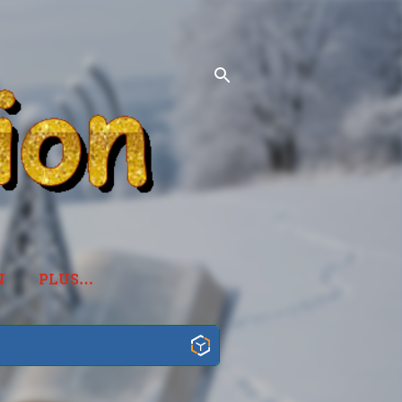
N
PLUS…