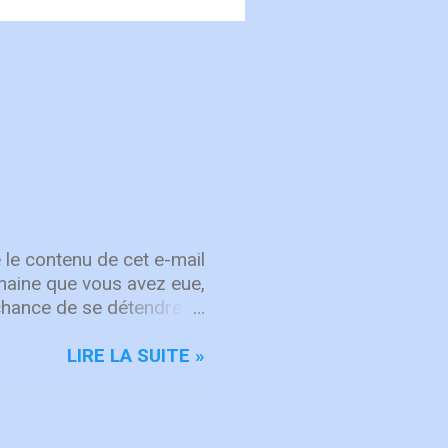
 le contenu de cet e-mail
semaine que vous avez eue,
chance de se détendre et
, attachez vos cœurs aux
rit sur les choses d'en
LIRE LA SUITE »
d'intégrité ÉCOUTE
rgique, ICF Worship
'adoration et à la