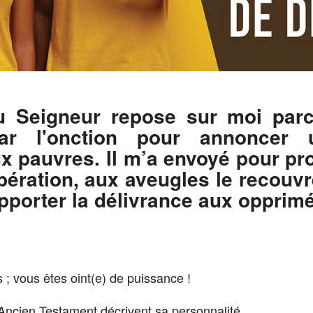
du Seigneur repose sur moi parc
ar l'onction pour annoncer
x pauvres. Il m’a envoyé pour p
libération, aux aveugles le recouv
pporter la délivrance aux opprimé
s ; vous êtes oint(e) de puissance !
Ancien Testament décrivent sa personnalité.