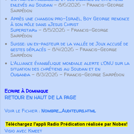
œuvre ...
enlevés au Soudan
- 8/6/2026
- Francis-George
Sarpédon
Après une chanson pro-Israël, Boy George renonce
à son rôle dans «Jesus Christ
Superstar»
- 8/5/2026
- Francis-George
Sarpédon
Suisse: un ex-pasteur de la vallée de Joux accusé de
gestes déplacés
- 8/4/2026
- Francis-George
Sarpédon
L’Alliance évangélique mondiale alerte l’ONU sur la
situation des chrétiens au Soudan et en
Ouganda
- 8/3/2026
- Francis-George Sarpédon
Ecrire à Dominique
RETOUR EN HAUT DE LA PAGE
Voir le Fichier :
Nombre_Auditeurs.html
Téléchargez l'appli Radio Prédication réalisée par Nobex!
Visio avec Kmeet