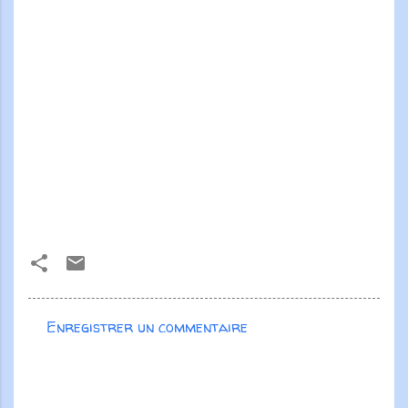
Enregistrer un commentaire
C
o
m
m