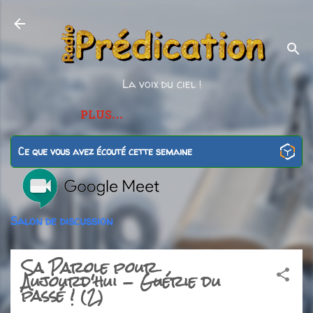
Accéder au contenu principal
La voix du ciel !
PLUS…
Ce que vous avez écouté cette semaine
Salon de discussion
Sa Parole pour
Aujourd'hui - Guérie du
passé ! (2)