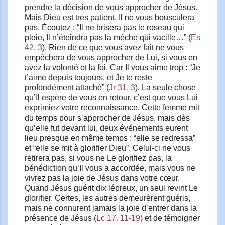
prendre la décision de vous approcher de Jésus.
Mais Dieu est très patient. Il ne vous bousculera
pas. Écoutez : “Il ne brisera pas le roseau qui
ploie, Il n’éteindra pas la mèche qui vacille…” (
Es
42. 3
). Rien de ce que vous avez fait ne vous
empêchera de vous approcher de Lui, si vous en
avez la volonté et la foi. Car Il vous aime trop : “Je
t’aime depuis toujours, et Je te reste
profondément attaché” (
Jr 31. 3
). La seule chose
qu’Il espère de vous en retour, c’est que vous Lui
exprimiez votre reconnaissance. Cette femme mit
du temps pour s’approcher de Jésus, mais dès
qu’elle fut devant lui, deux événements eurent
lieu presque en même temps : “elle se redressa”
et “elle se mit à glorifier Dieu”. Celui-ci ne vous
retirera pas, si vous ne Le glorifiez pas, la
bénédiction qu’Il vous a accordée, mais vous ne
vivrez pas la joie de Jésus dans votre cœur.
Quand Jésus guérit dix lépreux, un seul revint Le
glorifier. Certes, les autres demeurèrent guéris,
mais ne connurent jamais la joie d’entrer dans la
présence de Jésus (
Lc 17. 11-19
) et de témoigner