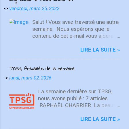
->
vendredi, mars 25, 2022
Salut ! Vous avez traversé une autre
semaine. ⁣ Nous espérons que le
contenu de cet e-mail vous aidera à
fixer votre regard sur le Christ.
Quelle que soit la semaine que vous
LIRE LA SUITE »
avez eue, aujourd'hui est un
nouveau départ. Ce week-end est
TPSG, Actualités de la semaine
une nouvelle chance de se détendre
et de se reposer en Lui. "Puisque
->
lundi, mars 02, 2026
vous êtes ressuscités avec Christ,
attachez vos cœurs aux choses
La semaine dernière sur TPSG,
d'en haut, où Christ est assis à la
nous avons publié : 7 articles
droite de Dieu. Ayez l'esprit sur les
RAPHAËL CHARRIER La beauté
choses d'en haut, non sur les
n’est pas une opinion (Beauté ⅓)
choses terrestres" - Colossiens
La beauté est une réalité
LIRE LA SUITE »
3:1-2 L'équipe d'intégrité ÉCOUTE
objective, enracinée en Dieu, unie