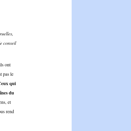
ruelles,
e conseil
ils ont
t pas le
eux qui
aînes du
ns, et
ous rend