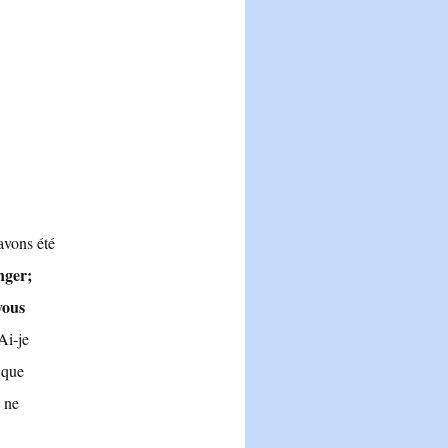
avons été
nger;
vous
Ai-je
 que
s ne