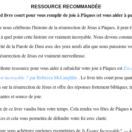
RESSOURCE RECOMMANDÉE
 livre court pour vous remplir de joie à Pâques (et vous aider à p
 nous célébrons l'histoire de la résurrection de Jésus à Pâques, il peut êt
r à quel point cette histoire est vraiment incroyable. Nous devons cons
érité de la Parole de Dieu avec des yeux neufs afin que nous puissions vo
résurrection de Jésus est vraiment merveilleuse.
lente ressource pour vous aider à rafraîchir votre joie à Pâques est
Est-
st incroyable ?
par Rebecca McLaughlin
. Le livre très court pose qua
 sur la résurrection de Jésus et offre des réponses fortement bibliques, t
ntes et source de joie.
re de ce livre vaudra bien votre temps. Cela rendra vos fêtes de Pâques 
es et cela vous permettra de défendre votre foi avec clarté.
 que vous achèterez quelques exemplaires de
Is Easter Incroyable?
— à l