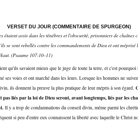
VERSET DU JOUR (COMMENTAIRE DE SPURGEON)
s étaient assis dans les ténèbres et l'obscurité, prisonniers de chaînes c
'ils se sont rebellés contre les commandements de Dieu et ont méprisé l
-Haut. (Psaume 107:10–11)
ient qu'ils savaient mieux que le juge de toute la terre, et c'est pourquoi 
é ses voies et ont marché dans les leurs. Lorsque les hommes ne suiven
C
ivin, ils donnent la preuve la plus pratique de leur mépris à son égard.
t pas liés par la loi de Dieu seront, avant longtemps, liés par les ch
t.
Il y a trop de condamnations du conseil divin, même parmi les chrétie
quent si peu d'entre eux connaissent la liberté avec laquelle le Christ n