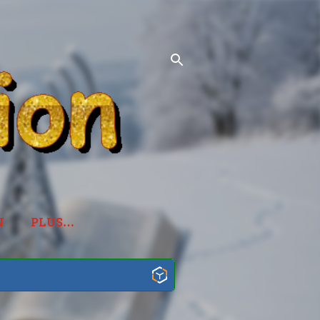
N
PLUS…