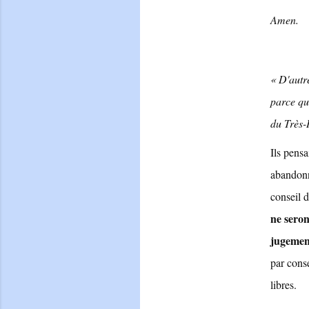
Amen.
« D'autre
parce qu
du Très
Ils pensa
abandonn
conseil d
ne seron
jugemen
par consé
libres.