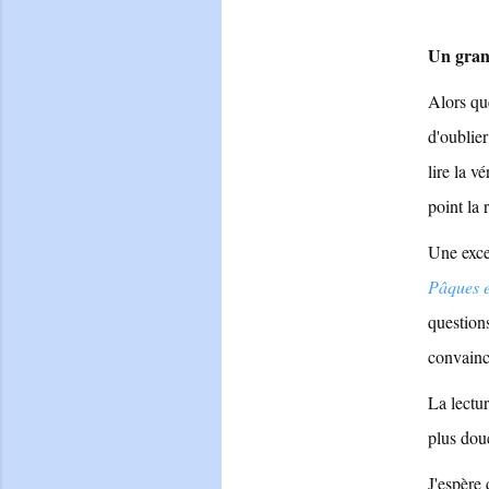
Un grand
Alors que
d'oublie
lire la v
point la 
Une excel
Pâques e
questions
convainca
La lectu
plus douc
J'espère