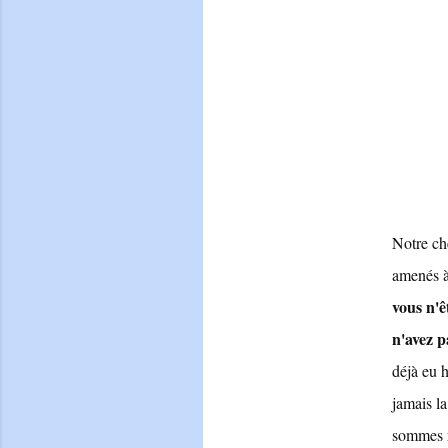
Notre ch
amenés à
vous n'ê
n'avez p
déjà eu 
jamais la
sommes r