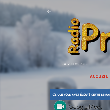
La voix du ciel !
ACCUEIL
Ce que vous avez écouté cette sema