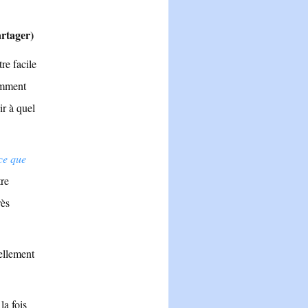
artager)
re facile
tamment
ir à quel
ce que
tre
rès
tellement
a fois