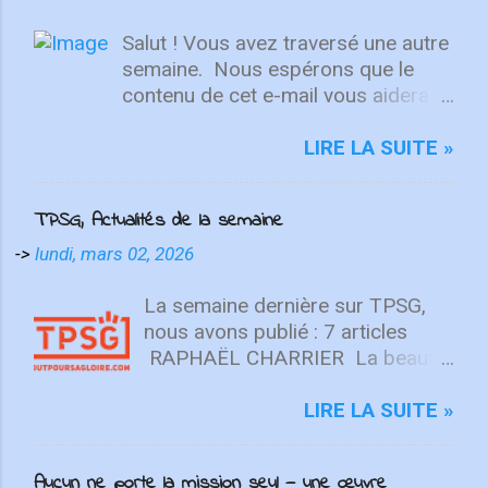
Salut ! Vous avez traversé une autre
semaine. ⁣ Nous espérons que le
contenu de cet e-mail vous aidera à
fixer votre regard sur le Christ.
Quelle que soit la semaine que vous
LIRE LA SUITE »
avez eue, aujourd'hui est un
nouveau départ. Ce week-end est
TPSG, Actualités de la semaine
une nouvelle chance de se détendre
et de se reposer en Lui. "Puisque
->
lundi, mars 02, 2026
vous êtes ressuscités avec Christ,
attachez vos cœurs aux choses
La semaine dernière sur TPSG,
d'en haut, où Christ est assis à la
nous avons publié : 7 articles
droite de Dieu. Ayez l'esprit sur les
RAPHAËL CHARRIER La beauté
choses d'en haut, non sur les
n’est pas une opinion (Beauté ⅓)
choses terrestres" - Colossiens
La beauté est une réalité
LIRE LA SUITE »
3:1-2 L'équipe d'intégrité ÉCOUTE
objective, enracinée en Dieu, unie
MAINTENANT Après avoir lancé
au vrai et au bon. Elle se révèle de
Aucun ne porte la mission seul — une œuvre
2022 avec un premier single