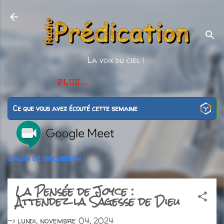
Accéder au contenu principal
La voix du ciel !
PLUS…
Ce que vous avez écouté cette semaine
Salon de discussion
La Pensée de Joyce :
Attendez la Sagesse de Dieu
->
lundi, novembre 04, 2024