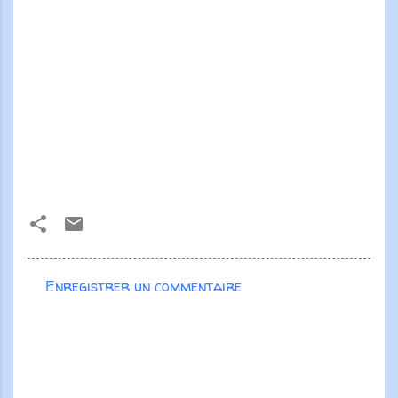
Enregistrer un commentaire
C
o
m
m
e