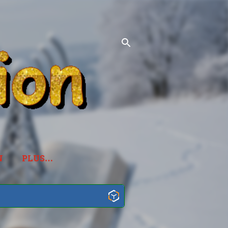
N
PLUS…