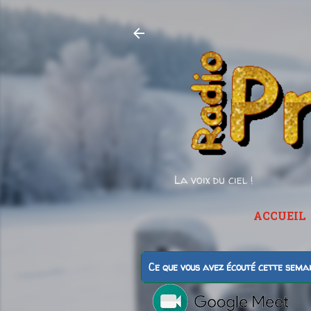
La voix du ciel !
ACCUEIL
Ce que vous avez écouté cette sema