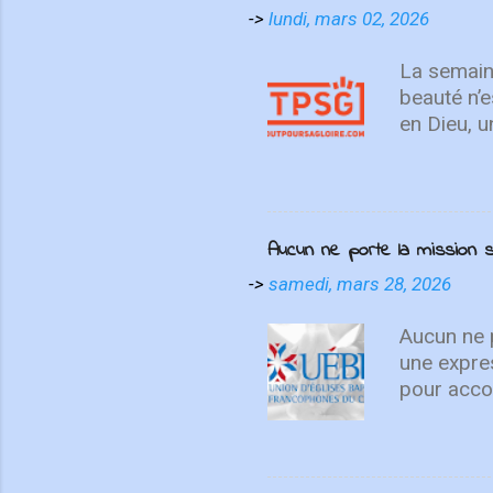
contemplatio
->
lundi, mars 02, 2026
We Love", I
un cri du cœ
La semain
beauté n’e
en Dieu, u
décisive p
chrétienn
Colossiens
aider cha
Aucun ne porte la missio
article si
Colossien
->
samedi, mars 28, 2026
missionna
missionnai
Aucun ne p
esclave en
une expre
pour accom
témoignen
différente
disciples 