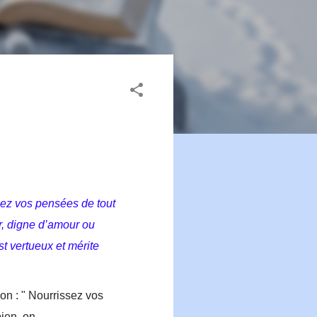
ssez vos pensées de tout
ur, digne d’amour ou
st vertueux et mérite
on : " Nourrissez vos
ien, on...