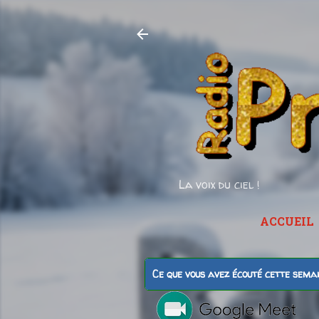
La voix du ciel !
ACCUEIL
Ce que vous avez écouté cette sema