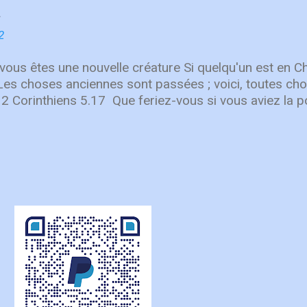
chacun est appelé à y prendre part. Cette culture du 
 de l’Union. Dès 1840, Henriette Feller, Louis Roussy et
t tissé des liens au-delà des frontières, soutenus pa
2
e nos fondateurs anglophones ont choisi de servir en 
sformatrice du partenariat au service de l’Évangile. Au
 vous êtes une nouvelle créature Si quelqu'un est en Chr
es demeurent essentiels. Aucune œuvre ...
 Les choses anciennes sont passées ; voici, toutes c
 2 Corinthiens 5.17 Que feriez-vous si vous aviez la po
er ? Quelles erreurs voudriez-vous corriger ? Quelle
ir à... Par John Roos Audio Vidéo Get new posts by e