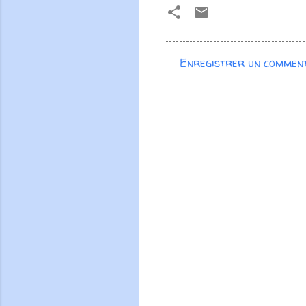
Enregistrer un commen
C
o
m
m
e
n
t
a
i
r
e
s