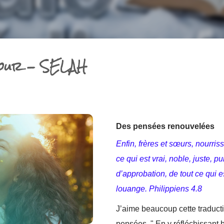
Jour - SELAH
Des pensées renouvelées
Enfin, frères et sœurs, nourri
ce qui est vrai, noble, juste, p
d’approbation, de tout ce qui e
louange. Philippiens 4.8
J’aime beaucoup cette traducti
pensées. " En y réfléchissant b