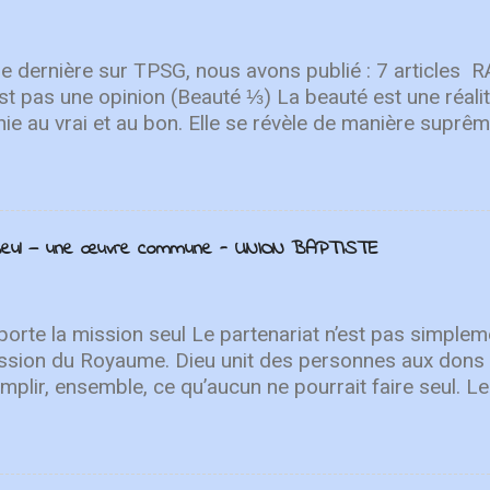
n. Le deuxième single de leur prochain EP de printe
CF Worship décrit la nouvelle chanson comme "une c
ur qui nous ramène à notre Sauveur...
e dernière sur TPSG, nous avons publié : 7 articl
st pas une opinion (Beauté ⅓) La beauté est une réalit
nie au vrai et au bon. Elle se révèle de manière suprême
our discerner le péché, résister à la culture postchrét
e sage. Lire l'article BENJAMIN EGGEN Petite introduc
 Après avoir prêché Colossiens, je souhaitais publier u
que chrétien dans sa compréhension de ce livre. Vous
n seul — une œuvre commune - UNION BAPTISTE
x éléments qui peuvent vous accompagner alors que vou
s. Lire l'article ANGIE VELASQUEZ THORNTON Déco
ire afro-américaine au Congo Quel genre de femme en
re au Congo à l’âge de cinquante-six ans ? Maria Fear
orte la mission seul Le partenariat n’est pas simpleme
 Alabama en 1838 [...] sa p...
ssion du Royaume. Dieu unit des personnes aux dons 
plir, ensemble, ce qu’aucun ne pourrait faire seul. Le
t à plusieurs reprises. Dans Zacharie 6:15, des ho
s régions se rassemblent pour servir le peuple de Di
viennent de Jérusalem pour le soutenir et participer à