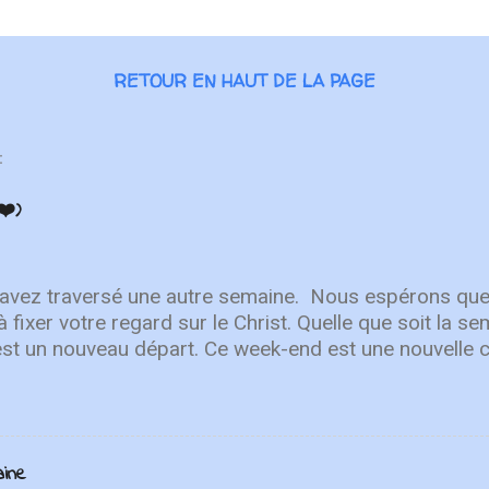
RETOUR EN HAUT DE LA PAGE
:
❤️)
 avez traversé une autre semaine. ⁣ Nous espérons que
à fixer votre regard sur le Christ. Quelle que soit la 
est un nouveau départ. Ce week-end est une nouvelle 
r en Lui. "Puisque vous êtes ressuscités avec Christ
aut, où Christ est assis à la droite de Dieu. Ayez l'esp
r les choses terrestres" - Colossiens 3:1-2 L'équipe 
Après avoir lancé 2022 avec un premier single éne
aine
ly You" , une toute nouvelle chanson qui fait place à l