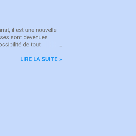
partenariat marque aussi
 les missionnaires
r des amis des États-
français, montrant la
jourd’hui encore, nos
ist, il est une nouvelle
hoses sont devenues
ssibilité de tout
s opportunités aimeriez-
mail: Subscribe
LIRE LA SUITE »