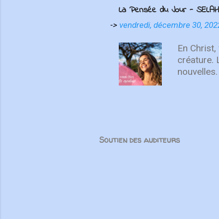
distance, 
La Pensée du Jour - SELAH
l’histoire
suisses on
->
vendredi, décembre 30, 202
Unis. Mêm
force tran
En Christ,
partenair
créature.
nouvelles.
recommenc
vous sais
Soutien des auditeurs