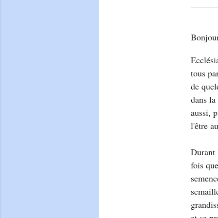
Bonjour
Ecclési
tous pa
de quel
dans la
aussi, 
l'être a
Durant 
fois qu
semence
semaill
grandis
et se p