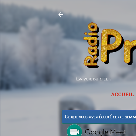
La voix du ciel !
ACCUEIL
Ce que vous avez écouté cette sema