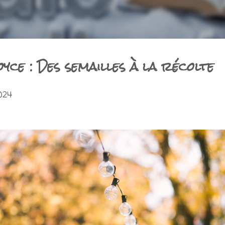
yce : Des semailles à la récolte
024