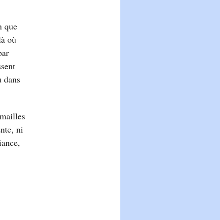
n que
là où
par
ssent
u dans
mailles
nte, ni
iance,