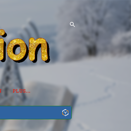
N
PLUS…