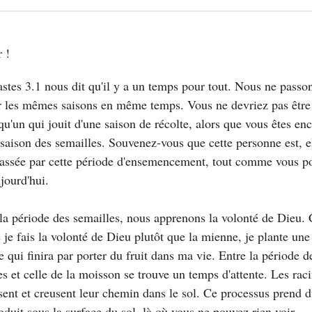
 !
astes 3.1 nous dit qu'il y a un temps pour tout. Nous ne passo
r les mêmes saisons en même temps. Vous ne devriez pas être
qu'un qui jouit d'une saison de récolte, alors que vous êtes en
 saison des semailles. Souvenez-vous que cette personne est, e
passée par cette période d'ensemencement, tout comme vous p
ujourd'hui.
la période des semailles, nous apprenons la volonté de Dieu.
e je fais la volonté de Dieu plutôt que la mienne, je plante un
 qui finira par porter du fruit dans ma vie. Entre la période d
es et celle de la moisson se trouve un temps d'attente. Les rac
sent et creusent leur chemin dans le sol. Ce processus prend 
roduit sous la surface du sol, là où vous ne pouvez rien voir.