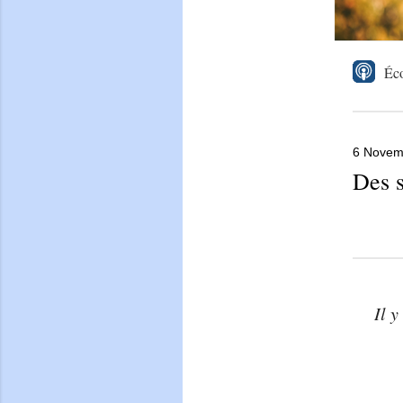
Éco
6 Novem
Des s
Il 