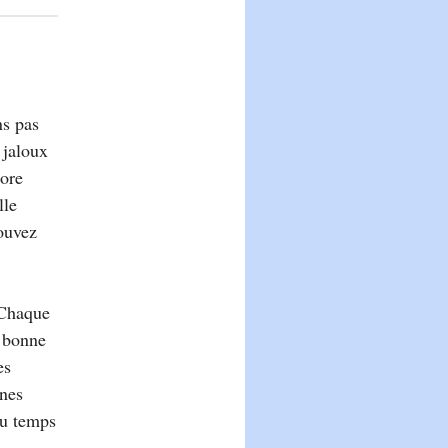
ns pas
 jaloux
core
lle
ouvez
 Chaque
e bonne
es
ines
du temps