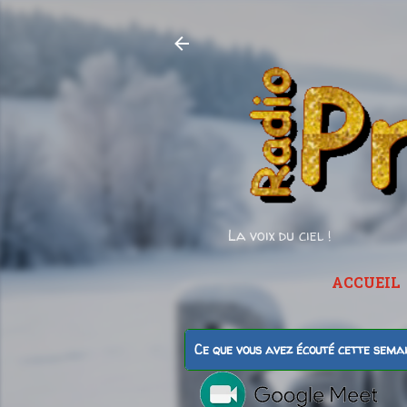
La voix du ciel !
ACCUEIL
Ce que vous avez écouté cette sema