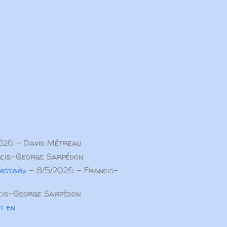
026
- David Métreau
cis-George Sarpédon
erstar»
- 8/5/2026
- Francis-
is-George Sarpédon
t en