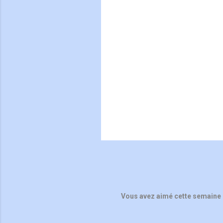
e
n
t
a
i
r
e
s
Vous avez aimé cette semaine 