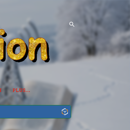
N
PLUS…