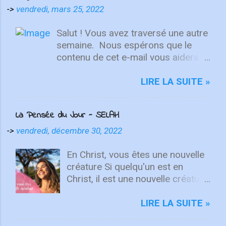
->
vendredi, mars 25, 2022
Salut ! Vous avez traversé une autre
semaine. ⁣ Nous espérons que le
contenu de cet e-mail vous aidera à
fixer votre regard sur le Christ.
Quelle que soit la semaine que vous
LIRE LA SUITE »
avez eue, aujourd'hui est un
nouveau départ. Ce week-end est
La Pensée du Jour - SELAH
une nouvelle chance de se détendre
et de se reposer en Lui. "Puisque
->
vendredi, décembre 30, 2022
vous êtes ressuscités avec Christ,
attachez vos cœurs aux choses
En Christ, vous êtes une nouvelle
d'en haut, où Christ est assis à la
créature Si quelqu'un est en
droite de Dieu. Ayez l'esprit sur les
Christ, il est une nouvelle créature.
choses d'en haut, non sur les
Les choses anciennes sont
choses terrestres" - Colossiens
passées ; voici, toutes choses
LIRE LA SUITE »
3:1-2 L'équipe d'intégrité ÉCOUTE
sont devenues nouvelles. 2