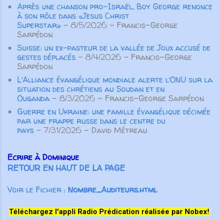
d’or. Quand il se sera assis sur son
Après une chanson pro-Israël, Boy George renonce
trône royal, il écrira pour lui, dans un
à son rôle dans «Jesus Christ
livre, un double de cette loi… Il devra
Superstar»
- 8/5/2026
- Francis-George
Sarpédon
l’avoir avec lui et la lire tous les jours
Suisse: un ex-pasteur de la vallée de Joux accusé de
de sa vie, afin d’apprendre à
gestes déplacés
- 8/4/2026
- Francis-George
craindre le Seigneur, son Dieu, et à
Sarpédon
observer toute...
L’Alliance évangélique mondiale alerte l’ONU sur la
situation des chrétiens au Soudan et en
Ouganda
- 8/3/2026
- Francis-George Sarpédon
Guerre en Ukraine: une famille évangélique décimée
par une frappe russe dans le centre du
pays
- 7/31/2026
- David Métreau
Ecrire à Dominique
RETOUR EN HAUT DE LA PAGE
Voir le Fichier :
Nombre_Auditeurs.html
Téléchargez l'appli Radio Prédication réalisée par Nobex!