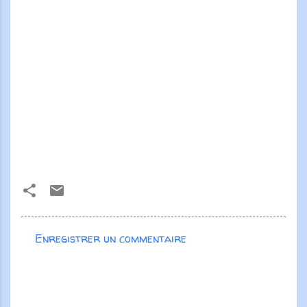
Enregistrer un commentaire
C
o
m
m