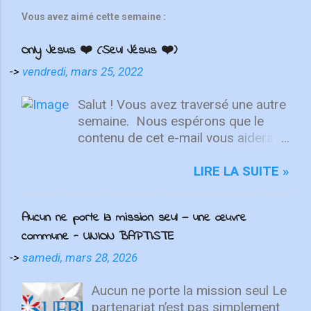
Vous avez aimé cette semaine :
Only Jesus ❤️ (Seul Jésus ❤️)
->
vendredi, mars 25, 2022
Salut ! Vous avez traversé une autre
semaine. ⁣ Nous espérons que le
contenu de cet e-mail vous aidera à
fixer votre regard sur le Christ.
Quelle que soit la semaine que vous
LIRE LA SUITE »
avez eue, aujourd'hui est un
nouveau départ. Ce week-end est
Aucun ne porte la mission seul — une œuvre
une nouvelle chance de se détendre
commune - UNION BAPTISTE
et de se reposer en Lui. "Puisque
vous êtes ressuscités avec Christ,
->
samedi, mars 28, 2026
attachez vos cœurs aux choses
d'en haut, où Christ est assis à la
Aucun ne porte la mission seul Le
droite de Dieu. Ayez l'esprit sur les
partenariat n’est pas simplement