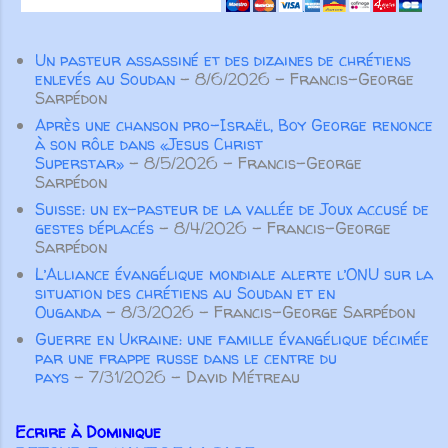
corps entier grandit et se construit
par l’amour et dans l’amour” ( Ep 4.
Un pasteur assassiné et des dizaines de chrétiens
15-16 ). Pour Paul l’important n’est
enlevés au Soudan
- 8/6/2026
- Francis-George
pas tant d’éviter de parler de
Sarpédon
manière inconsidérée ou vaine, ou
Après une chanson pro-Israël, Boy George renonce
de colporter des médisances ou
à son rôle dans «Jesus Christ
des mensonges, mais surtout de
Superstar»
- 8/5/2026
- Francis-George
Sarpédon
prononcer des paroles qui
Suisse: un ex-pasteur de la vallée de Joux accusé de
participeront à la croissance
gestes déplacés
- 8/4/2026
- Francis-George
spirituelle des autres croyants. Pas
Sarpédon
seulement des paroles aimables qui
L’Alliance évangélique mondiale alerte l’ONU sur la
“font du bien au corps”, m...
situation des chrétiens au Soudan et en
Ouganda
- 8/3/2026
- Francis-George Sarpédon
Guerre en Ukraine: une famille évangélique décimée
par une frappe russe dans le centre du
pays
- 7/31/2026
- David Métreau
Ecrire à Dominique