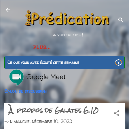
Accéder au contenu principal
La voix du ciel !
PLUS…
Ce que vous avez écouté cette semaine
Salon de discussion
À propos de Galates 6.10
->
dimanche, décembre 10, 2023