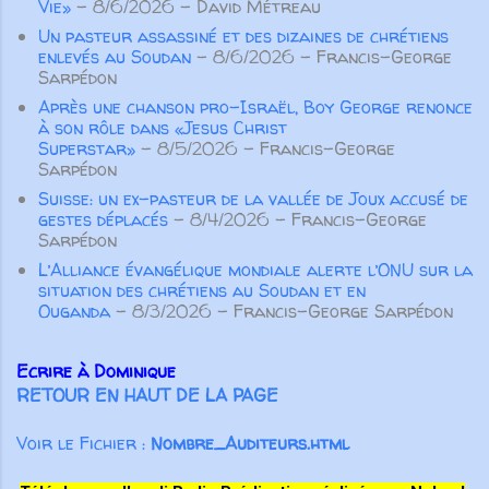
Vie»
- 8/6/2026
- David Métreau
œuvre ...
manière inconsidérée ou vaine, ou
Un pasteur assassiné et des dizaines de chrétiens
de colporter des médisances ou
enlevés au Soudan
- 8/6/2026
- Francis-George
des mensonges, mais surtout de
Sarpédon
prononcer des paroles qui
Après une chanson pro-Israël, Boy George renonce
à son rôle dans «Jesus Christ
participeront à la croissance
Superstar»
- 8/5/2026
- Francis-George
spirituelle des autres croyants. Pas
Sarpédon
seulement des paroles aimables qui
Suisse: un ex-pasteur de la vallée de Joux accusé de
“font du bien au corps”, m...
gestes déplacés
- 8/4/2026
- Francis-George
Sarpédon
L’Alliance évangélique mondiale alerte l’ONU sur la
situation des chrétiens au Soudan et en
Ouganda
- 8/3/2026
- Francis-George Sarpédon
Ecrire à Dominique
RETOUR EN HAUT DE LA PAGE
Voir le Fichier :
Nombre_Auditeurs.html