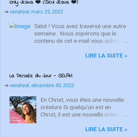
Only Jesus ❤️ (Seul Jésus ❤️)
->
vendredi, mars 25, 2022
Salut ! Vous avez traversé une autre
semaine. ⁣ Nous espérons que le
contenu de cet e-mail vous aidera à
fixer votre regard sur le Christ.
Quelle que soit la semaine que vous
LIRE LA SUITE »
avez eue, aujourd'hui est un
nouveau départ. Ce week-end est
La Pensée du Jour - SELAH
une nouvelle chance de se détendre
et de se reposer en Lui. "Puisque
->
vendredi, décembre 30, 2022
vous êtes ressuscités avec Christ,
attachez vos cœurs aux choses
En Christ, vous êtes une nouvelle
d'en haut, où Christ est assis à la
créature Si quelqu'un est en
droite de Dieu. Ayez l'esprit sur les
Christ, il est une nouvelle créature.
choses d'en haut, non sur les
Les choses anciennes sont
choses terrestres" - Colossiens
passées ; voici, toutes choses
LIRE LA SUITE »
3:1-2 L'équipe d'intégrité ÉCOUTE
sont devenues nouvelles. 2