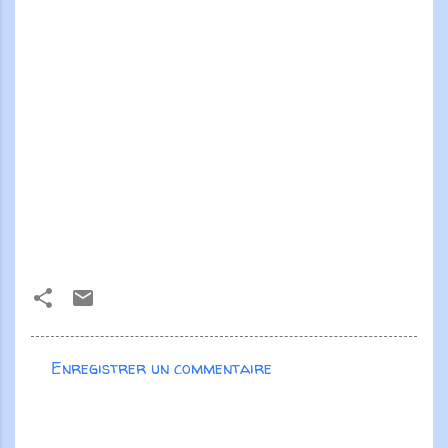
Enregistrer un commentaire
C
o
m