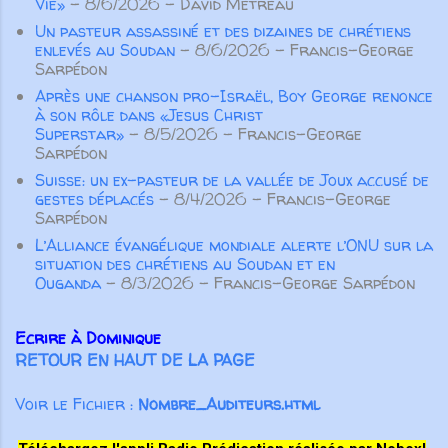
Vie»
- 8/6/2026
- David Métreau
œuvre ...
d’or. Quand il se sera assis sur son
Un pasteur assassiné et des dizaines de chrétiens
trône royal, il écrira pour lui, dans un
enlevés au Soudan
- 8/6/2026
- Francis-George
livre, un double de cette loi… Il devra
Sarpédon
l’avoir avec lui et la lire tous les jours
Après une chanson pro-Israël, Boy George renonce
à son rôle dans «Jesus Christ
de sa vie, afin d’apprendre à
Superstar»
- 8/5/2026
- Francis-George
craindre le Seigneur, son Dieu, et à
Sarpédon
observer toute...
Suisse: un ex-pasteur de la vallée de Joux accusé de
gestes déplacés
- 8/4/2026
- Francis-George
Sarpédon
L’Alliance évangélique mondiale alerte l’ONU sur la
situation des chrétiens au Soudan et en
Ouganda
- 8/3/2026
- Francis-George Sarpédon
Ecrire à Dominique
RETOUR EN HAUT DE LA PAGE
Voir le Fichier :
Nombre_Auditeurs.html