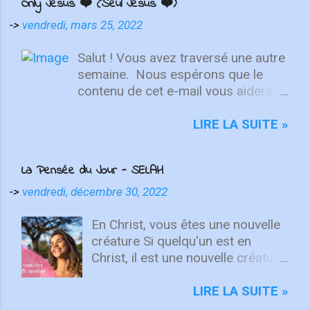
Only Jesus ❤️ (Seul Jésus ❤️)
->
vendredi, mars 25, 2022
Salut ! Vous avez traversé une autre
semaine. ⁣ Nous espérons que le
contenu de cet e-mail vous aidera à
fixer votre regard sur le Christ.
Quelle que soit la semaine que vous
LIRE LA SUITE »
avez eue, aujourd'hui est un
nouveau départ. Ce week-end est
La Pensée du Jour - SELAH
une nouvelle chance de se détendre
et de se reposer en Lui. "Puisque
->
vendredi, décembre 30, 2022
vous êtes ressuscités avec Christ,
attachez vos cœurs aux choses
En Christ, vous êtes une nouvelle
d'en haut, où Christ est assis à la
créature Si quelqu'un est en
droite de Dieu. Ayez l'esprit sur les
Christ, il est une nouvelle créature.
choses d'en haut, non sur les
Les choses anciennes sont
choses terrestres" - Colossiens
passées ; voici, toutes choses
LIRE LA SUITE »
3:1-2 L'équipe d'intégrité ÉCOUTE
sont devenues nouvelles. 2