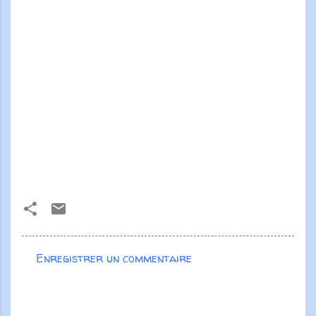
Enregistrer un commentaire
C
o
m