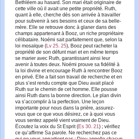
Bethléem au hasard. Son mari était originaire de
cette ville où il avait une petite propriété. Ruth,
quant à elle, cherche dès son arrivée à travailler
pour subvenir à ses besoins et ceux de sa belle-
mère. Elle se retrouve donc à glaner dans des
champs appartenant à Booz, un riche propriétaire
célibataire. Noémi sait parfaitement que, selon la
loi mosaïque (
Lv 25. 25
), Booz peut racheter la
propriété de son défunt mari et en même temps
se marier avec Ruth, garantissant ainsi leur
avenir à toutes deux. Noémi prouve sa fidélité à
la loi divine et encourage Ruth à rencontrer Booz
en privé. Elle a fait son travail de recherche et en
plus s’est rendu compte que Dieu avait placé
Ruth sur le chemin de cet homme. Elle pousse
ainsi Ruth dans la bonne direction. Le plan divin
va s’accomplir à la perfection. Une leçon
importante pour nous dans la prière, assurez-
vous que ce que vous désirez, ce à quoi vous
vous sentez appelé vient vraiment de Dieu.
Écoutez la voix du St Esprit (
Es 30. 21
) ; vérifiez
ce qu’affirme Sa parole. Ne recherchez pas ce
qui ne vous appartient pas : Dieu appelle chacun