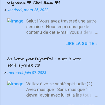
Only Jesus ❤️ (Seul Jésus ❤️)
->
vendredi, mars 25, 2022
Salut ! Vous avez traversé une autre
semaine. ⁣ Nous espérons que le
contenu de cet e-mail vous aidera à
fixer votre regard sur le Christ.
Quelle que soit la semaine que vous
LIRE LA SUITE »
avez eue, aujourd'hui est un
nouveau départ. Ce week-end est
Sa Parole pour Aujourd'hui - Veillez à votre
une nouvelle chance de se détendre
santé spirituelle (2)
et de se reposer en Lui. "Puisque
vous êtes ressuscités avec Christ,
->
mercredi, juin 07, 2023
attachez vos cœurs aux choses
d'en haut, où Christ est assis à la
Veillez à votre santé spirituelle (2)
droite de Dieu. Ayez l'esprit sur les
Avec musique Sans musique “Il
choses d'en haut, non sur les
devra l’avoir avec lui et la lire tous
choses terrestres" - Colossiens
les jours de sa vie…” Dt 17. 19 Des