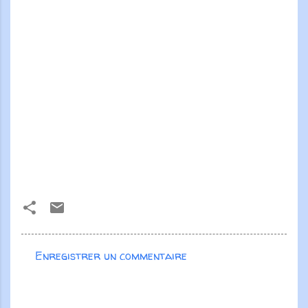
Enregistrer un commentaire
C
o
m