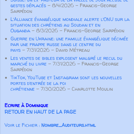
encore, nos partenaires
15-16 ). Pour Paul l’important n’est
gestes déplacés
- 8/4/2026
- Francis-George
demeurent essentiels. Aucune
pas tant d’éviter de parler de
Sarpédon
œuvre ...
manière inconsidérée ou vaine, ou
L’Alliance évangélique mondiale alerte l’ONU sur la
de colporter des médisances ou
situation des chrétiens au Soudan et en
des mensonges, mais surtout de
Ouganda
- 8/3/2026
- Francis-George Sarpédon
prononcer des paroles qui
Guerre en Ukraine: une famille évangélique décimée
par une frappe russe dans le centre du
participeront à la croissance
pays
- 7/31/2026
- David Métreau
spirituelle des autres croyants. Pas
Les ventes de bibles explosent malgré le recul du
seulement des paroles aimables qui
marché du livre
- 7/31/2026
- Francis-George
“font du bien au corps”, m...
Sarpédon
TikTok, YouTube et Instagram sont les nouvelles
portes d’entrée de la foi
chrétienne
- 7/30/2026
- Charlotte Moulin
Ecrire à Dominique
RETOUR EN HAUT DE LA PAGE
Voir le Fichier :
Nombre_Auditeurs.html