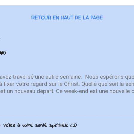
RETOUR EN HAUT DE LA PAGE
:
❤️)
 avez traversé une autre semaine. ⁣ Nous espérons que
à fixer votre regard sur le Christ. Quelle que soit la 
est un nouveau départ. Ce week-end est une nouvelle 
r en Lui. "Puisque vous êtes ressuscités avec Christ
aut, où Christ est assis à la droite de Dieu. Ayez l'esp
r les choses terrestres" - Colossiens 3:1-2 L'équipe 
Après avoir lancé 2022 avec un premier single éne
Veillez à votre santé spirituelle (2)
ly You" , une toute nouvelle chanson qui fait place à l