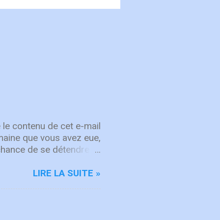
 le contenu de cet e-mail
semaine que vous avez eue,
chance de se détendre et
, attachez vos cœurs aux
rit sur les choses d'en
LIRE LA SUITE »
d'intégrité ÉCOUTE
rgique, ICF Worship
'adoration et à la