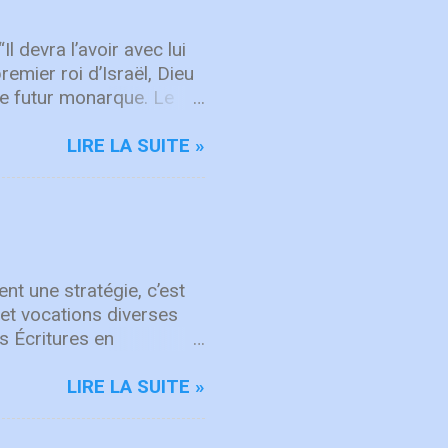
mps "Here's To The One
hanson de repentance et
 devra l’avoir avec lui
remier roi d’Israël, Dieu
 le futur monarque. Le
neur, ton Dieu, te donne…
e, comme toutes les
LIRE LA SUITE »
e le Seigneur, ton Dieu,
n’ait pas un grand nombre
e grande quantité
pour lui, dans un livre,
rs de sa vie, afin
nt une stratégie, c’est
et vocations diverses
s Écritures en
mmes et des femmes de
eu. Dans Actes 21, des
LIRE LA SUITE »
 la mission. Même à
partenariat marque aussi