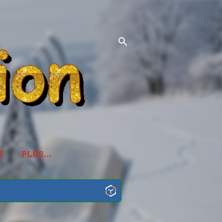
N
PLUS…