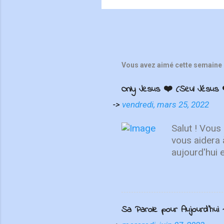
Vous avez aimé cette semaine 
Only Jesus ❤️ (Seul Jésus 
->
vendredi, mars 25, 2022
Salut ! Vous
vous aidera 
aujourd'hui 
de se repose
choses d'en h
haut, non su
MAINTENANT 
Sa Parole pour Aujourd'hui - 
présente "On