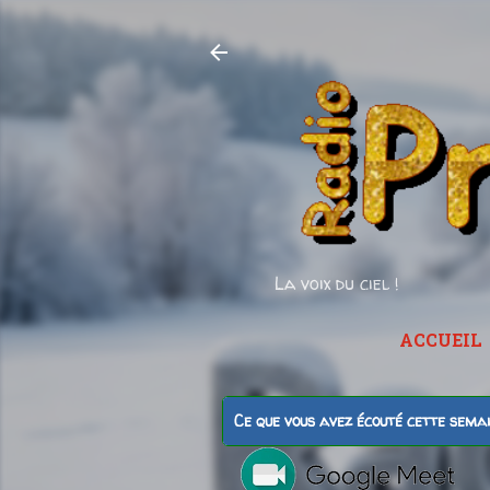
La voix du ciel !
ACCUEIL
Ce que vous avez écouté cette sema