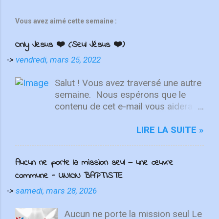
Vous avez aimé cette semaine :
Only Jesus ❤️ (Seul Jésus ❤️)
->
vendredi, mars 25, 2022
Salut ! Vous avez traversé une autre
semaine. ⁣ Nous espérons que le
contenu de cet e-mail vous aidera à
fixer votre regard sur le Christ.
Quelle que soit la semaine que vous
LIRE LA SUITE »
avez eue, aujourd'hui est un
nouveau départ. Ce week-end est
Aucun ne porte la mission seul — une œuvre
une nouvelle chance de se détendre
commune - UNION BAPTISTE
et de se reposer en Lui. "Puisque
vous êtes ressuscités avec Christ,
->
samedi, mars 28, 2026
attachez vos cœurs aux choses
d'en haut, où Christ est assis à la
Aucun ne porte la mission seul Le