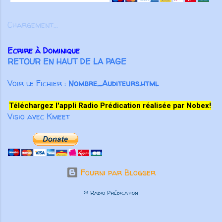
corps entier grandit et se construit
par l’amour et dans l’amour” ( Ep 4.
Chargement...
15-16 ). Pour Paul l’important n’est
pas tant d’éviter de parler de
Ecrire à Dominique
manière inconsidérée ou vaine, ou
RETOUR EN HAUT DE LA PAGE
de colporter des médisances ou
des mensonges, mais surtout de
Voir le Fichier :
Nombre_Auditeurs.html
prononcer des paroles qui
participeront à la croissance
Téléchargez l'appli Radio Prédication réalisée par Nobex!
spirituelle des autres croyants. Pas
Visio avec Kmeet
seulement des paroles aimables qui
“font du bien au corps”, m...
Fourni par Blogger
© Radio Prédication