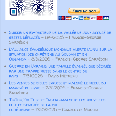
Unis. Même nos fondateurs
par toutes les articulations dont il
anglophones ont choisi de servir
est pourvu. Ainsi, lorsque chaque
en français, montrant la force
partie fonctionne comme elle doit, le
transformatrice du partenariat au
corps entier grandit et se construit
service de l’Évangile. Aujourd’hui
par l’amour et dans l’amour” ( Ep 4.
Suisse: un ex-pasteur de la vallée de Joux accusé de
encore, nos partenaires
15-16 ). Pour Paul l’important n’est
gestes déplacés
- 8/4/2026
- Francis-George
demeurent essentiels. Aucune
pas tant d’éviter de parler de
Sarpédon
œuvre ...
manière inconsidérée ou vaine, ou
L’Alliance évangélique mondiale alerte l’ONU sur la
de colporter des médisances ou
situation des chrétiens au Soudan et en
des mensonges, mais surtout de
Ouganda
- 8/3/2026
- Francis-George Sarpédon
prononcer des paroles qui
Guerre en Ukraine: une famille évangélique décimée
par une frappe russe dans le centre du
participeront à la croissance
pays
- 7/31/2026
- David Métreau
spirituelle des autres croyants. Pas
Les ventes de bibles explosent malgré le recul du
seulement des paroles aimables qui
marché du livre
- 7/31/2026
- Francis-George
“font du bien au corps”, m...
Sarpédon
TikTok, YouTube et Instagram sont les nouvelles
portes d’entrée de la foi
chrétienne
- 7/30/2026
- Charlotte Moulin