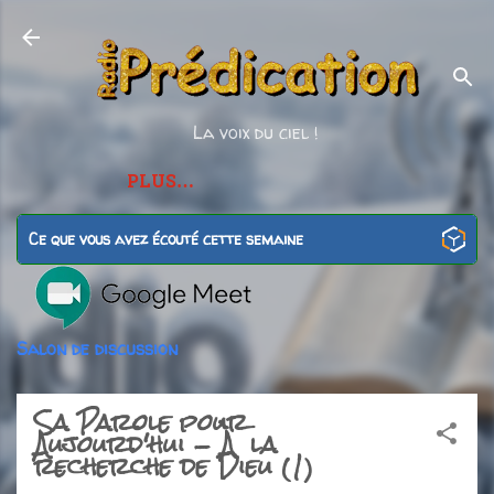
Accéder au contenu principal
La voix du ciel !
PLUS…
Ce que vous avez écouté cette semaine
Salon de discussion
Sa Parole pour
Aujourd'hui - À la
recherche de Dieu (1)