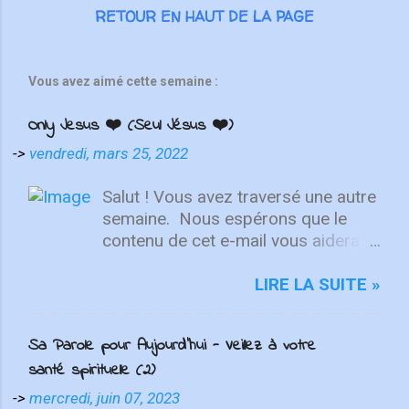
RETOUR EN HAUT DE LA PAGE
Vous avez aimé cette semaine :
Only Jesus ❤️ (Seul Jésus ❤️)
->
vendredi, mars 25, 2022
Salut ! Vous avez traversé une autre
semaine. ⁣ Nous espérons que le
contenu de cet e-mail vous aidera à
fixer votre regard sur le Christ.
Quelle que soit la semaine que vous
LIRE LA SUITE »
avez eue, aujourd'hui est un
nouveau départ. Ce week-end est
Sa Parole pour Aujourd'hui - Veillez à votre
une nouvelle chance de se détendre
santé spirituelle (2)
et de se reposer en Lui. "Puisque
vous êtes ressuscités avec Christ,
->
mercredi, juin 07, 2023