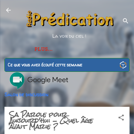
Accéder au contenu principal
La voix du ciel !
PLUS…
Ce que vous avez écouté cette semaine
Salon de discussion
Sa Parole pour
Aujourd'hui - Quel âge
avait Marie ?