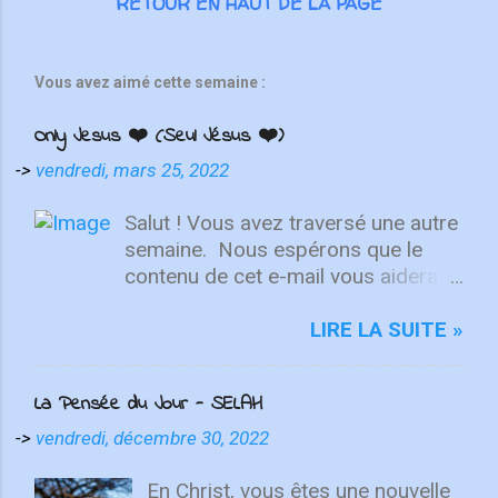
RETOUR EN HAUT DE LA PAGE
Vous avez aimé cette semaine :
Only Jesus ❤️ (Seul Jésus ❤️)
->
vendredi, mars 25, 2022
Salut ! Vous avez traversé une autre
semaine. ⁣ Nous espérons que le
contenu de cet e-mail vous aidera à
fixer votre regard sur le Christ.
Quelle que soit la semaine que vous
LIRE LA SUITE »
avez eue, aujourd'hui est un
nouveau départ. Ce week-end est
La Pensée du Jour - SELAH
une nouvelle chance de se détendre
et de se reposer en Lui. "Puisque
->
vendredi, décembre 30, 2022
vous êtes ressuscités avec Christ,
attachez vos cœurs aux choses
En Christ, vous êtes une nouvelle