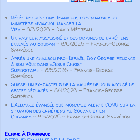
en français, montrant la force
chrétien dans sa compréhension
transformatrice du partenariat au
de ce livre. Vous trouverez dans
Décès de Christine Jeanville, cofondatrice du
service de l’Évangile. Aujourd’hui
cet article six éléments qui
ministère «Machol Danser la
encore, nos partenaires
peuvent vous accompagner alors
Vie»
- 8/6/2026
- David Métreau
demeurent essentiels. Aucune
que vous lisez et étudiez
Un pasteur assassiné et des dizaines de chrétiens
œuvre ...
Colossiens. Lire l'article ANGIE
enlevés au Soudan
- 8/6/2026
- Francis-George
VELASQUEZ THORNTON
Sarpédon
Découvrez Maria Fearing,
Après une chanson pro-Israël, Boy George renonce
à son rôle dans «Jesus Christ
missionnaire afro-américaine au
Superstar»
- 8/5/2026
- Francis-George
Congo Quel genre de femme
Sarpédon
envisagerait de devenir
Suisse: un ex-pasteur de la vallée de Joux accusé de
missionnaire au Congo à l’âge de
gestes déplacés
- 8/4/2026
- Francis-George
cinquante-six ans ? Maria
Sarpédon
Fearing, bien sûr! Née esclave en
L’Alliance évangélique mondiale alerte l’ONU sur la
Alabama en 1838 [...] sa p...
situation des chrétiens au Soudan et en
Ouganda
- 8/3/2026
- Francis-George Sarpédon
Ecrire à Dominique