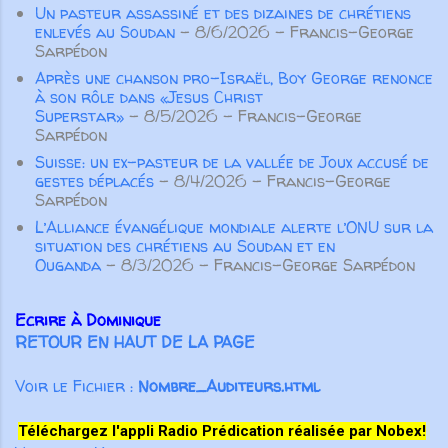
Alabama en 1838 [...] sa p...
Un pasteur assassiné et des dizaines de chrétiens
enlevés au Soudan
- 8/6/2026
- Francis-George
Sarpédon
Après une chanson pro-Israël, Boy George renonce
à son rôle dans «Jesus Christ
Superstar»
- 8/5/2026
- Francis-George
Sarpédon
Suisse: un ex-pasteur de la vallée de Joux accusé de
gestes déplacés
- 8/4/2026
- Francis-George
Sarpédon
L’Alliance évangélique mondiale alerte l’ONU sur la
situation des chrétiens au Soudan et en
Ouganda
- 8/3/2026
- Francis-George Sarpédon
Ecrire à Dominique
RETOUR EN HAUT DE LA PAGE
Voir le Fichier :
Nombre_Auditeurs.html
Téléchargez l'appli Radio Prédication réalisée par Nobex!