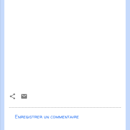
Enregistrer un commentaire
C
o