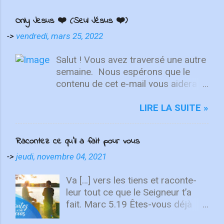
Only Jesus ❤️ (Seul Jésus ❤️)
->
vendredi, mars 25, 2022
Salut ! Vous avez traversé une autre
semaine. ⁣ Nous espérons que le
contenu de cet e-mail vous aidera à
fixer votre regard sur le Christ.
Quelle que soit la semaine que vous
LIRE LA SUITE »
avez eue, aujourd'hui est un
nouveau départ. Ce week-end est
Racontez ce qu’il a fait pour vous
une nouvelle chance de se détendre
et de se reposer en Lui. "Puisque
->
jeudi, novembre 04, 2021
vous êtes ressuscités avec Christ,
attachez vos cœurs aux choses
Va […] vers les tiens et raconte-
d'en haut, où Christ est assis à la
leur tout ce que le Seigneur t’a
droite de Dieu. Ayez l'esprit sur les
fait. Marc 5.19 Êtes-vous déjà
choses d'en haut, non sur les
allé(e) dans un endroit si