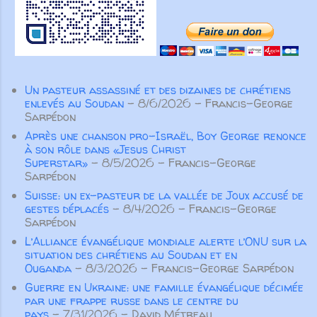
de sa vie, afin d’apprendre à
par toutes les articulations dont il
craindre le Seigneur, son Dieu, et à
est pourvu. Ainsi, lorsque chaque
observer toute...
partie fonctionne comme elle doit, le
corps entier grandit et se construit
par l’amour et dans l’amour” ( Ep 4.
Un pasteur assassiné et des dizaines de chrétiens
15-16 ). Pour Paul l’important n’est
enlevés au Soudan
- 8/6/2026
- Francis-George
pas tant d’éviter de parler de
Sarpédon
manière inconsidérée ou vaine, ou
Après une chanson pro-Israël, Boy George renonce
de colporter des médisances ou
à son rôle dans «Jesus Christ
des mensonges, mais surtout de
Superstar»
- 8/5/2026
- Francis-George
Sarpédon
prononcer des paroles qui
Suisse: un ex-pasteur de la vallée de Joux accusé de
participeront à la croissance
gestes déplacés
- 8/4/2026
- Francis-George
spirituelle des autres croyants. Pas
Sarpédon
seulement des paroles aimables qui
L’Alliance évangélique mondiale alerte l’ONU sur la
“font du bien au corps”, m...
situation des chrétiens au Soudan et en
Ouganda
- 8/3/2026
- Francis-George Sarpédon
Guerre en Ukraine: une famille évangélique décimée
par une frappe russe dans le centre du
pays
- 7/31/2026
- David Métreau