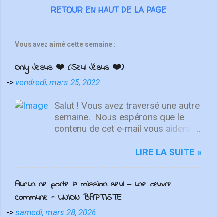
RETOUR EN HAUT DE LA PAGE
Vous avez aimé cette semaine :
Only Jesus ❤️ (Seul Jésus ❤️)
->
vendredi, mars 25, 2022
Salut ! Vous avez traversé une autre
semaine. ⁣ Nous espérons que le
contenu de cet e-mail vous aidera à
fixer votre regard sur le Christ.
Quelle que soit la semaine que vous
LIRE LA SUITE »
avez eue, aujourd'hui est un
nouveau départ. Ce week-end est
Aucun ne porte la mission seul — une œuvre
une nouvelle chance de se détendre
commune - UNION BAPTISTE
et de se reposer en Lui. "Puisque
vous êtes ressuscités avec Christ,
->
samedi, mars 28, 2026