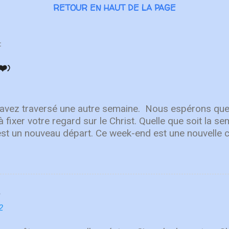
RETOUR EN HAUT DE LA PAGE
:
❤️)
 avez traversé une autre semaine. ⁣ Nous espérons que
à fixer votre regard sur le Christ. Quelle que soit la 
est un nouveau départ. Ce week-end est une nouvelle 
r en Lui. "Puisque vous êtes ressuscités avec Christ
aut, où Christ est assis à la droite de Dieu. Ayez l'esp
r les choses terrestres" - Colossiens 3:1-2 L'équipe 
Après avoir lancé 2022 avec un premier single éne
ly You" , une toute nouvelle chanson qui fait place à l
n. Le deuxième single de leur prochain EP de printe
2
CF Worship décrit la nouvelle chanson comme "une c