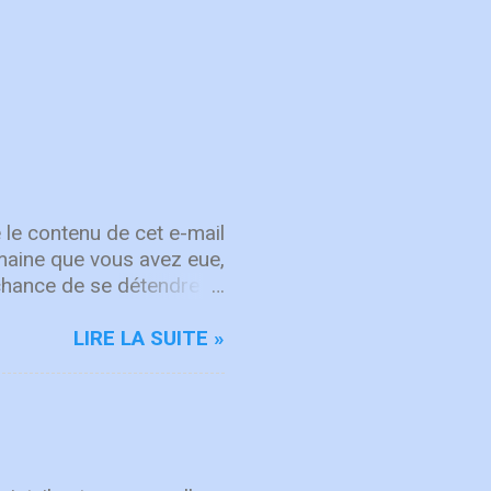
 le contenu de cet e-mail
semaine que vous avez eue,
chance de se détendre et
, attachez vos cœurs aux
rit sur les choses d'en
LIRE LA SUITE »
d'intégrité ÉCOUTE
rgique, ICF Worship
'adoration et à la
mps "Here's To The One
hanson de repentance et