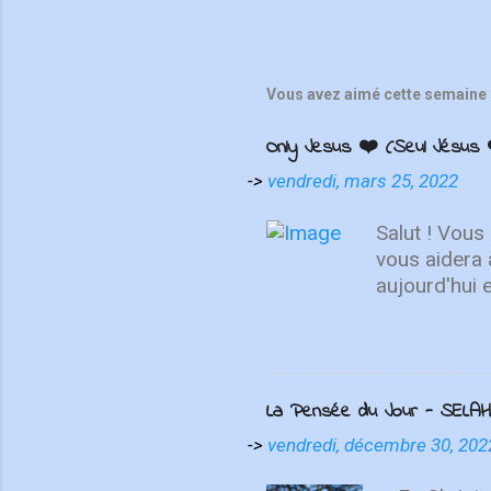
Vous avez aimé cette semaine 
Only Jesus ❤️ (Seul Jésus 
->
vendredi, mars 25, 2022
Salut ! Vous
vous aidera 
aujourd'hui 
de se repose
choses d'en h
haut, non su
MAINTENANT 
La Pensée du Jour - SELAH
présente "On
contemplatio
->
vendredi, décembre 30, 202
We Love", I