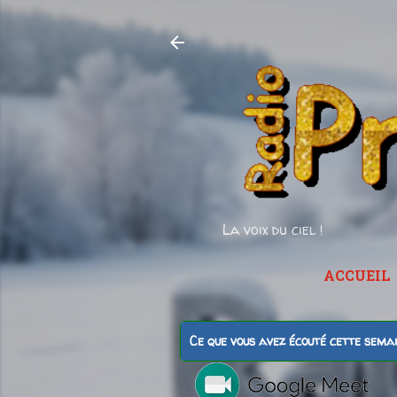
La voix du ciel !
ACCUEIL
Ce que vous avez écouté cette sema