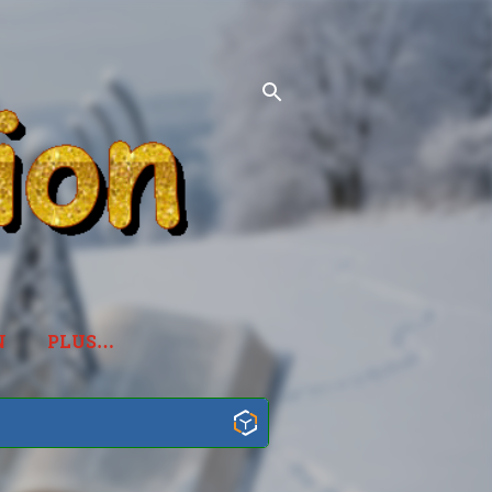
N
PLUS…