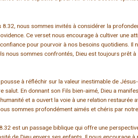
 8.32, nous sommes invités à considérer la profondeur
ovidence. Ce verset nous encourage à cultiver une att
e confiance pour pourvoir à nos besoins quotidiens. Il 
els nous sommes confrontés, Dieu est toujours prêt à 
pousse à réfléchir sur la valeur inestimable de Jésus-C
tre salut. En donnant son Fils bien-aimé, Dieu a manif
umanité et a ouvert la voie à une relation restaurée av
nous sommes profondément aimés et chéris par notre
.32 est un passage biblique qui offre une perspectiv
rosité de Dieu envers ses enfants. Il nous encourage à