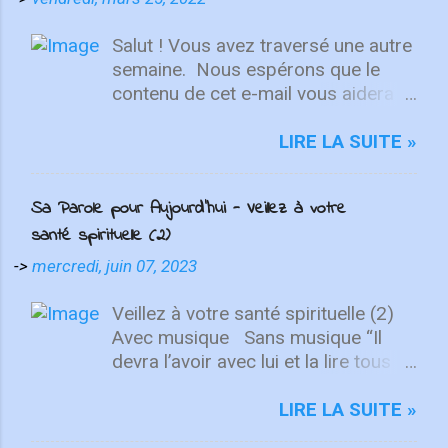
Salut ! Vous avez traversé une autre
semaine. ⁣ Nous espérons que le
contenu de cet e-mail vous aidera à
fixer votre regard sur le Christ.
Quelle que soit la semaine que vous
LIRE LA SUITE »
avez eue, aujourd'hui est un
nouveau départ. Ce week-end est
Sa Parole pour Aujourd'hui - Veillez à votre
une nouvelle chance de se détendre
santé spirituelle (2)
et de se reposer en Lui. "Puisque
vous êtes ressuscités avec Christ,
->
mercredi, juin 07, 2023
attachez vos cœurs aux choses
d'en haut, où Christ est assis à la
Veillez à votre santé spirituelle (2)
droite de Dieu. Ayez l'esprit sur les
Avec musique Sans musique “Il
choses d'en haut, non sur les
devra l’avoir avec lui et la lire tous
choses terrestres" - Colossiens
les jours de sa vie…” Dt 17. 19 Des
3:1-2 L'équipe d'intégrité ÉCOUTE
années avant le premier roi d’Israël,
LIRE LA SUITE »
MAINTENANT Après avoir lancé
Dieu avait confié à Moïse une suite