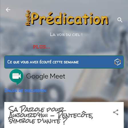
Accéder au contenu principal
La voix du ciel !
PLUS…
Ce que vous avez écouté cette semaine
Salon de discussion
Sa Parole pour
Aujourd'hui - Pentecôte,
symbole d’unité ?