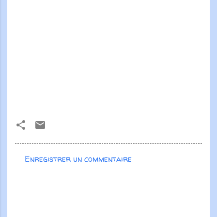
Enregistrer un commentaire
C
o
m
m
e