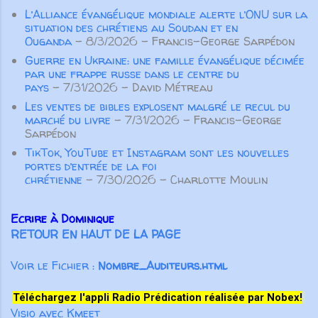
œuvre ...
manière inconsidérée ou vaine, ou
L’Alliance évangélique mondiale alerte l’ONU sur la
de colporter des médisances ou
situation des chrétiens au Soudan et en
des mensonges, mais surtout de
Ouganda
- 8/3/2026
- Francis-George Sarpédon
prononcer des paroles qui
Guerre en Ukraine: une famille évangélique décimée
par une frappe russe dans le centre du
participeront à la croissance
pays
- 7/31/2026
- David Métreau
spirituelle des autres croyants. Pas
Les ventes de bibles explosent malgré le recul du
seulement des paroles aimables qui
marché du livre
- 7/31/2026
- Francis-George
“font du bien au corps”, m...
Sarpédon
TikTok, YouTube et Instagram sont les nouvelles
portes d’entrée de la foi
chrétienne
- 7/30/2026
- Charlotte Moulin
Ecrire à Dominique
RETOUR EN HAUT DE LA PAGE
Voir le Fichier :
Nombre_Auditeurs.html
Téléchargez l'appli Radio Prédication réalisée par Nobex!
Visio avec Kmeet