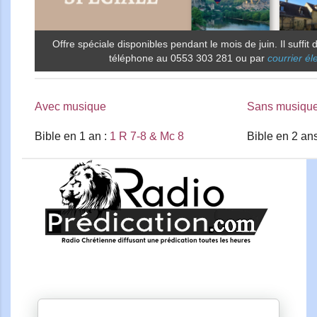
Offre spéciale disponibles pendant le mois de juin. Il suffit
téléphone au 0553 303 281 ou par
courrier él
Avec musique
Sans musiqu
Bible en 1 an :
1 R 7-8 & Mc 8
Bible en 2 an