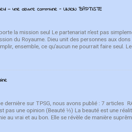
n seul — une œuvre commune - UNION BAPTISTE
orte la mission seul Le partenariat n’est pas simpleme
ssion du Royaume. Dieu unit des personnes aux dons 
plir, ensemble, ce qu’aucun ne pourrait faire seul. Le
t à plusieurs reprises. Dans Zacharie 6:15, des ho
s régions se rassemblent pour servir le peuple de Di
viennent de Jérusalem pour le soutenir et participer à
chacun est appelé à y prendre part. Cette culture du 
aine
 de l’Union. Dès 1840, Henriette Feller, Louis Roussy et
t tissé des liens au-delà des frontières, soutenus pa
e nos fondateurs anglophones ont choisi de servir en 
sformatrice du partenariat au service de l’Évangile. Au
e dernière sur TPSG, nous avons publié : 7 articl
es demeurent essentiels. Aucune œuvre ...
st pas une opinion (Beauté ⅓) La beauté est une réalit
nie au vrai et au bon. Elle se révèle de manière suprême
our discerner le péché, résister à la culture postchrét
e sage. Lire l'article BENJAMIN EGGEN Petite introduc