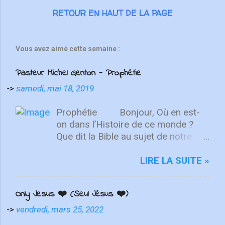
RETOUR EN HAUT DE LA PAGE
Vous avez aimé cette semaine :
Pasteur Michel Genton - Prophétie
->
samedi, mai 18, 2019
Prophétie Bonjour, Où en est-
on dans l’Histoire de ce monde ?
Que dit la Bible au sujet de notre
époque troublée. Ce qu’Elle dit est-il
sujet à interprétation ? Ou est-ce
LIRE LA SUITE »
clair ? Le Rév. Michel vous donne
les passages Bibliques qui
Only Jesus ❤️ (Seul Jésus ❤️)
expliquent ce qui se passe en Israël
et aussi dans l’église. Ce n’est pas
->
vendredi, mars 25, 2022
réjouissant. Mais il est bon