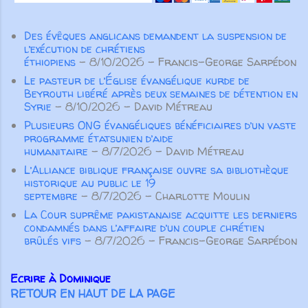
envisagerait de devenir
missionnaire au Congo à l’âge de
Des évêques anglicans demandent la suspension de
cinquante-six ans ? Maria
l’exécution de chrétiens
Fearing, bien sûr! Née esclave en
éthiopiens
- 8/10/2026
- Francis-George Sarpédon
Alabama en 1838 [...] sa p...
Le pasteur de l’Église évangélique kurde de
Beyrouth libéré après deux semaines de détention en
Syrie
- 8/10/2026
- David Métreau
Plusieurs ONG évangéliques bénéficiaires d’un vaste
programme étatsunien d’aide
humanitaire
- 8/7/2026
- David Métreau
L’Alliance biblique française ouvre sa bibliothèque
historique au public le 19
septembre
- 8/7/2026
- Charlotte Moulin
La Cour suprême pakistanaise acquitte les derniers
condamnés dans l’affaire d’un couple chrétien
brûlés vifs
- 8/7/2026
- Francis-George Sarpédon
Ecrire à Dominique
RETOUR EN HAUT DE LA PAGE